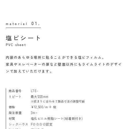
01.
material
塩ビシート
PVC sheet
内装のあらゆる場所に貼ることができる塩ビフィルム。
家具やエレベーターの扉など壁面以外にもライムライトのデザイ
ンで加えていただけます。
商品番号
LTE-
リピート
最大1220mm
※収まりに合わせて製品寸法の調整可能
価格
¥12,500/m + 税
発注数量
3m~
材質
塩化ビニル樹脂シート(粘着剤付き)
シックハウス
F☆☆☆☆認定