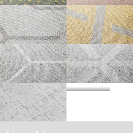
・準不燃認定番号
MFN-3734
不燃石膏ボード※②
不燃
方
い。
法
SAMEKOMON
TAKEDABISHI
直
準不燃材料※③
準不燃
張
防
り
| リピートレス商品について |
火
金属板※④
-
| 3.柄合わせの必要な商品について |
性
能
施
不燃材料※①
-
横のリピートサイズがW900mm以上の商品はリピートレスタイプです。
工
柄合わせを必要とする商品は、要尺が無地系の商品よりも多くなりますので
方
リピートレスタイプの商品をご注文の際は、必ずRepeat Imageをご確認いた
法
不燃石膏ボード※②
-
BISHAMON
KAGOME
ご注意ください。施工の際は見本帳の「リピート」表示を参考に柄合わせし
下
だき、番号をご指定ください。
張
てください。
準不燃材料※③
-
り
リピートレスタイプのご注文数量は、本売り(W900mmxH2700mm/本)となり
ますのでご注意ください。
それぞれ壁紙との組み合わせで使用できる代表的な下地基材は以下のものに
また、ご使用される壁面や天井へのリピートサイズの調整をご希望の場合
| 4.施工費について |
なります。
は、お問い合わせください。
KIKKO
KUMIKIKKO
※①告示第1400号のモルタル、厚さが5mm以上の繊維混入ケイ酸カルシウム
一般ビニル壁紙と比較して加工難易度が冨いため、施工費が割増しになる場
板
合があります。あらかじめ商品特性や現場の環境などをご確認の上、商品選
※②告示第1400号の厚さが12mm以上の石膏ボード
択をお願いします．
※③告示第1401号の厚さが9mm以上の石膏ボード
SOME