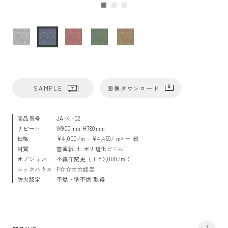
SAMPLE
画像ダウンロード
商品番号
JA-KI-02
リピート
W900mm H780mm
価格
¥4,000/m - ¥4,450/ m² + 税
材質
普通紙 + ポリ塩化ビニル
オプション
不織布変更（+¥2,000/m ）
シックハウス
F☆☆☆☆認定
防火認定
不燃・準不燃 取得