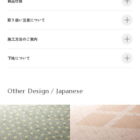
製品仕様
取り扱い注意について
・サイズ
940mm×47m（有効巾900mm・m切売り）
・不燃認定番号
NM-4381
・準不燃認定番号
QM-0884
| 1.防火性能について |
施工方法のご案内
・F☆☆☆☆認定番号
MFN-3375
・抗菌効果
日本工業規格「JIS-Z2801」適合
建物内の内装仕上げに関しては、建築基準法により防火上の基準が定められ
下地について
・防カビ性能
日本工業規格「JIS-Z2911」適合
詳しい施工方法のご案内につきましては、PDFをご覧ください。
ており、建築物の用途や規模・構造に応じて、認定を受けた材料を使用する
ことが義務づけられています。防火性能は壁装材の防火認定だけでなく、下
この種別は自主管理上の分類のために設定した番号です。この種別は認定番
施工方法のご案内はこちら（PDF）
| 不織布規格情報 |
地基材及び施工方法との組合わせによって規定されるものですのでご注意く
号等の公的な表示ではありませんのでご注意ください。
ださい。詳細は下地についてをご参照ください。
Other Design / Japanese
また種別は随時追加・変更がなされております。必ず最新の情報をご確認く
不織布でのご発注は品番の末尾に（F）を追記ください。
ださい。
推奨糊は、「プリンテリアボンド」もしくは、「ウォールボンド100」です。
| 2.使用環境について |
材質
普通紙＋ポリ塩化
・サイズ
950mm×47m（有効巾900mm・m切売り）
高温、多濯、水漏れの環墳や屋外での使用はお避けください。天井や間接照
不燃材料※①
不燃
・不燃認定番号
NM-5450
施
明付近など、下地の段差が目立つ場所にご使用になる場合は、ご注意下さ
工