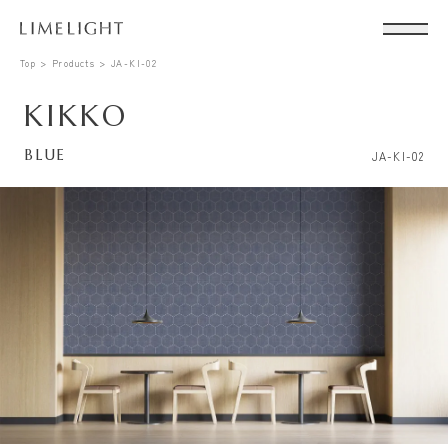
Top
Products
JA-KI-02
KIKKO
BLUE
JA-KI-02
Conta