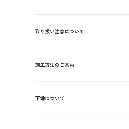
取り扱い注意について
・サイズ
940mm×47m（有効巾90
・不燃認定番号
NM-4381
・準不燃認定番号
QM-0884
・F☆☆☆☆認定番号
MFN-3375
・抗菌効果
日本工業規格「JIS-Z280
| 1.防火性能について |
施工方法のご案内
・防カビ性能
日本工業規格「JIS-Z291
建物内の内装仕上げに関しては、建築基準法により防火上
じて、認定を受けた材料を使用することが義務づけられて
| 不織布規格情報 |
材及び施工方法との組合わせによって規定されるものです
下地について
詳しい施工方法のご案内につきましては、PDFをご覧くだ
い。
不織布でのご発注は品番の末尾に（F）を追記ください。
推奨糊は、「プリンテリアボンド」もしくは、「ウォールボ
| 2.使用環境について |
施工方法のご案内
・サイズ
950mm×47m（有効巾90