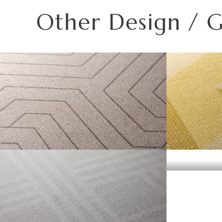
・不燃認定番号
NM-5450
この種別は自主管理上の分類のために設定した番号です。
高温、多濯、水漏れの環墳や屋外での使用はお避けくださ
Other Design / 
・準不燃認定番号
MFN-3734
注意ください。
ご使用になる場合は、ご注意下さい。
また種別は随時追加・変更がなされております。必ず最新
| リピートレス商品について |
| 3.柄合わせの必要な商品について |
横のリピートサイズがW900mm以上の商品はリピートレ
材質
柄合わせを必要とする商品は、要尺が無地系の商品よりも
リピートレスタイプの商品をご注文の際は、必ずRepeat 
「リピート」表示を参考に柄合わせしてください。
リピートレスタイプのご注文数量は、本売り(W900mmxH
不燃材料※①
また、ご使用される壁面や天井へのリピートサイズの調整
施
工
不燃石膏ボード※②
| 4.施工費について |
方
法
直
一般ビニル壁紙と比較して加工難易度が冨いため、施工費
準不燃材料※③
張
SPINNER
TRIAN
り
場の環境などをご確認の上、商品選択をお願いします．
防
火
金属板※④
性
能
不燃材料※①
施
工
方