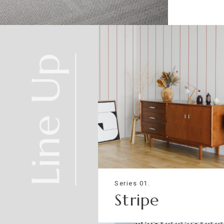
法
不燃石膏ボード※②
下
張
り
準不燃材料※③
CHAIN
Line Up
それぞれ壁紙との組み合わせで使用できる代表的な下地基
※①告示第1400号のモルタル、厚さが5mm以上の繊維混
※②告示第1400号の厚さが12mm以上の石膏ボード
※③告示第1401号の厚さが9mm以上の石膏ボード
Series 01.
Stripe