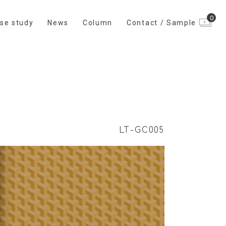
0
se study
News
Column
Contact / Sample
LT-GC005