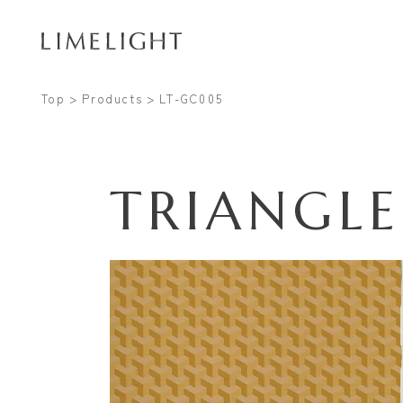
Top
Products
LT-GC005
TRIANGLE
Conta