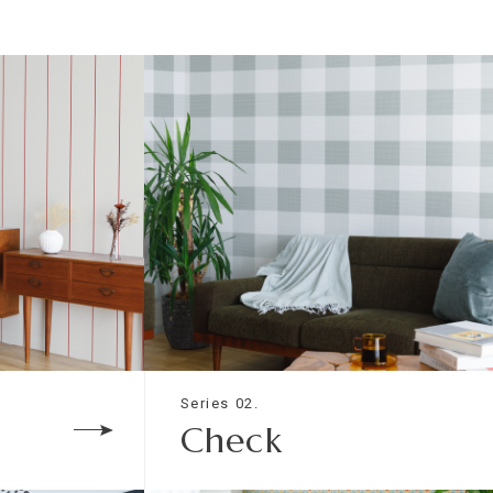
-
-
-
-
材は以下のものになります。
入ケイ酸カルシウム板
Series 02.
Check