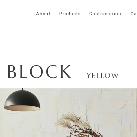
About
Products
Custom order
Ca
 BLOCK
YELLOW
0
ct / Sample