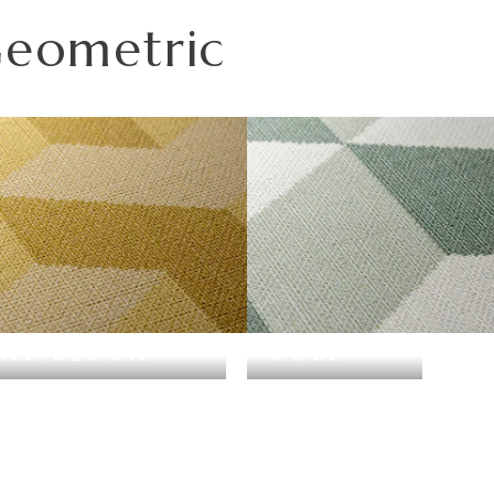
この種別は認定番号等の公的な表示ではありませんのでご
い。天井や間接照明付近など、下地の段差が目立つ場所に
Geometric
の情報をご確認ください。
スタイプです。
普通紙＋ポリ塩化
不織布
多くなりますのでご注意ください。施工の際は見本帳の
Imageをご確認いただき、番号をご指定ください。
2700mm/本)となりますのでご注意ください。
不燃
不燃
をご希望の場合は、お問い合わせください。
不燃
不燃
が割増しになる場合があります。あらかじめ商品特性や現
準不燃
-
GLE BLOCK
CUBE
-
-
-
-