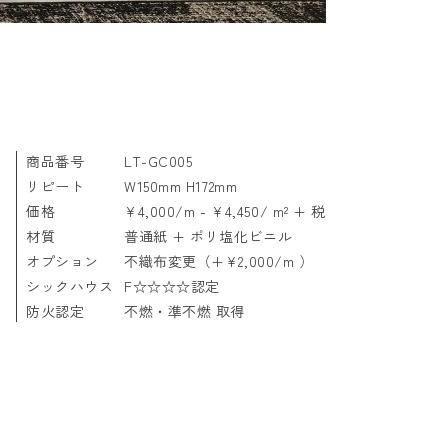
商品番号
LT-GC005
リピート
W150mm H172mm
価格
¥4,000/m - ¥4,450/ m² + 税
材質
普通紙 + ポリ塩化ビニル
オプション
不織布変更（+¥2,000/m ）
シックハウス
F☆☆☆☆認定
防火認定
不燃・準不燃 取得