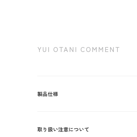
YUI OTANI COMMENT
製品仕様
取り扱い注意について
・サイズ
940mm×47m（有効巾90