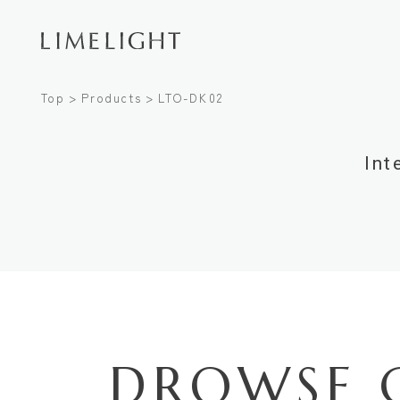
Top
Products
LTO-DK02
Int
DROWSE 
Conta