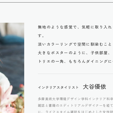
スタイプです。
普通紙＋ポリ塩化
不織布
多くなりますのでご注意ください。施工の際は見本帳の
Imageをご確認いただき、番号をご指定ください。
2700mm/本)となりますのでご注意ください。
不燃
不燃
をご希望の場合は、お問い合わせください。
無地のような感覚で、気軽に取り入れ
不燃
不燃
す。
淡いカラーリングで空間に馴染むこと
が割増しになる場合があります。あらかじめ商品特性や現
準不燃
-
大きなポスターのように、子供部屋、
-
-
トリエの一角、もちろんダイニングに
-
-
-
-
大谷優依
インテリアスタイリスト
-
-
多摩美術大学環境デザイン学科インテリア科
雑誌と書籍のエディトリアルデザイナーを経て
に、ライフスタイル雑誌をはじめとした女性