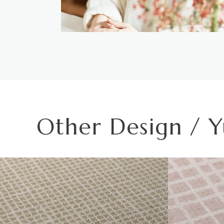
それぞれ壁紙との組み合わせで使用できる代表的な下地基
※①告示第1400号のモルタル、厚さが5mm以上の繊維混
※②告示第1400号の厚さが12mm以上の石膏ボード
※③告示第1401号の厚さが9mm以上の石膏ボード
Other Design / Y