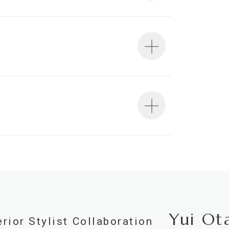
1」適合
1」適合
の基準が定められており、建築物の用途や規模・構造に応
います。防火性能は壁装材の防火認定だけでなく、下地基
のでご注意ください。詳細は下地についてをご参照くださ
さい。
ンド100」です。
はこちら（PDF）
0mm・m切売り）
この種別は認定番号等の公的な表示ではありませんのでご
い。天井や間接照明付近など、下地の段差が目立つ場所に
の情報をご確認ください。
Yui Ot
erior Stylist Collaboration