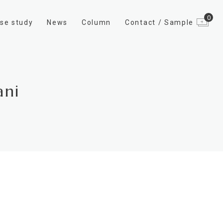
0
se study
News
Column
Contact / Sample
ani