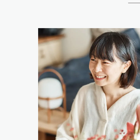
横のリピートサイズがW900mm以上の商品はリピートレ
材質
柄合わせを必要とする商品は、要尺が無地系の商品よりも
リピートレスタイプの商品をご注文の際は、必ずRepeat 
「リピート」表示を参考に柄合わせしてください。
リピートレスタイプのご注文数量は、本売り(W900mmxH
不燃材料※①
また、ご使用される壁面や天井へのリピートサイズの調整
施
工
不燃石膏ボード※②
| 4.施工費について |
方
法
直
一般ビニル壁紙と比較して加工難易度が冨いため、施工費
準不燃材料※③
張
り
場の環境などをご確認の上、商品選択をお願いします．
防
火
金属板※④
性
能
不燃材料※①
施
工
方
法
不燃石膏ボード※②
下
張
り
準不燃材料※③