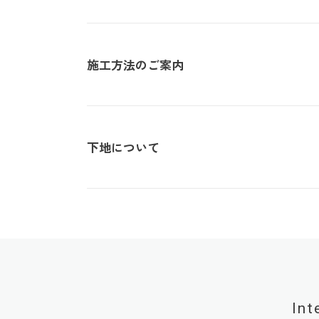
・不燃認定番号
NM-4381
・準不燃認定番号
QM-0884
・F☆☆☆☆認定番号
MFN-3375
・抗菌効果
日本工業規格「JIS-Z280
| 1.防火性能について |
施工方法のご案内
・防カビ性能
日本工業規格「JIS-Z291
建物内の内装仕上げに関しては、建築基準法により防火上
じて、認定を受けた材料を使用することが義務づけられて
| 不織布規格情報 |
材及び施工方法との組合わせによって規定されるものです
下地について
詳しい施工方法のご案内につきましては、PDFをご覧くだ
い。
不織布でのご発注は品番の末尾に（F）を追記ください。
推奨糊は、「プリンテリアボンド」もしくは、「ウォールボ
| 2.使用環境について |
施工方法のご案内
・サイズ
950mm×47m（有効巾90
・不燃認定番号
NM-5450
この種別は自主管理上の分類のために設定した番号です。
高温、多濯、水漏れの環墳や屋外での使用はお避けくださ
・準不燃認定番号
MFN-3734
注意ください。
ご使用になる場合は、ご注意下さい。
また種別は随時追加・変更がなされております。必ず最新
| リピートレス商品について |
Int
| 3.柄合わせの必要な商品について |