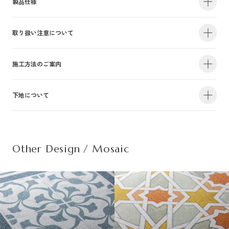
製品仕様
取り扱い注意について
・サイズ
940mm×47m（有効巾900mm・m切売り）
・不燃認定番号
NM-4381
・準不燃認定番号
QM-0884
| 1.防火性能について |
施工方法のご案内
・F☆☆☆☆認定番号
MFN-3375
・抗菌効果
日本工業規格「JIS-Z2801」適合
建物内の内装仕上げに関しては、建築基準法により防火上の基準が定められ
下地について
・防カビ性能
日本工業規格「JIS-Z2911」適合
詳しい施工方法のご案内につきましては、PDFをご覧ください。
ており、建築物の用途や規模・構造に応じて、認定を受けた材料を使用する
ことが義務づけられています。防火性能は壁装材の防火認定だけでなく、下
この種別は自主管理上の分類のために設定した番号です。この種別は認定番
施工方法のご案内はこちら（PDF）
| 不織布規格情報 |
地基材及び施工方法との組合わせによって規定されるものですのでご注意く
号等の公的な表示ではありませんのでご注意ください。
ださい。詳細は下地についてをご参照ください。
Other Design / Mosaic
また種別は随時追加・変更がなされております。必ず最新の情報をご確認く
不織布でのご発注は品番の末尾に（F）を追記ください。
ださい。
推奨糊は、「プリンテリアボンド」もしくは、「ウォールボンド100」です。
| 2.使用環境について |
材質
普通紙＋ポリ塩化
・サイズ
950mm×47m（有効巾900mm・m切売り）
高温、多濯、水漏れの環墳や屋外での使用はお避けください。天井や間接照
不燃材料※①
不燃
・不燃認定番号
NM-5450
施
明付近など、下地の段差が目立つ場所にご使用になる場合は、ご注意下さ
工