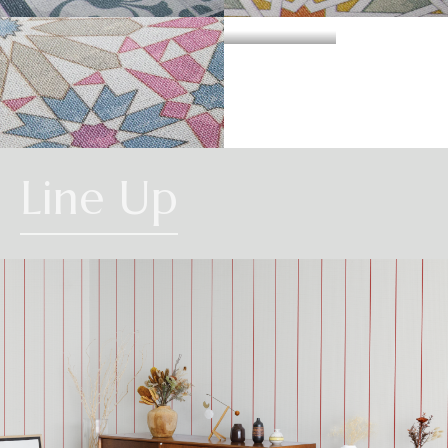
・準不燃認定番号
MFN-3734
不燃石膏ボード※②
不燃
方
い。
法
DYNASTY
ZELLIC
直
準不燃材料※③
準不燃
張
防
り
| リピートレス商品について |
火
金属板※④
-
| 3.柄合わせの必要な商品について |
性
能
施
不燃材料※①
-
横のリピートサイズがW900mm以上の商品はリピートレスタイプです。
工
柄合わせを必要とする商品は、要尺が無地系の商品よりも多くなりますので
方
リピートレスタイプの商品をご注文の際は、必ずRepeat Imageをご確認いた
法
不燃石膏ボード※②
-
ARABIAN
ご注意ください。施工の際は見本帳の「リピート」表示を参考に柄合わせし
下
Line Up
だき、番号をご指定ください。
張
てください。
準不燃材料※③
-
り
リピートレスタイプのご注文数量は、本売り(W900mmxH2700mm/本)となり
ますのでご注意ください。
それぞれ壁紙との組み合わせで使用できる代表的な下地基材は以下のものに
また、ご使用される壁面や天井へのリピートサイズの調整をご希望の場合
| 4.施工費について |
なります。
は、お問い合わせください。
※①告示第1400号のモルタル、厚さが5mm以上の繊維混入ケイ酸カルシウム
一般ビニル壁紙と比較して加工難易度が冨いため、施工費が割増しになる場
板
合があります。あらかじめ商品特性や現場の環境などをご確認の上、商品選
※②告示第1400号の厚さが12mm以上の石膏ボード
択をお願いします．
※③告示第1401号の厚さが9mm以上の石膏ボード