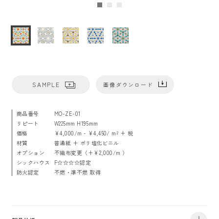
SAMPLE
画像ダウンロード
商品番号
MO-ZE-01
リピート
W225mm H195mm
価格
¥4,000/m - ¥4,450/ m² + 税
材質
普通紙 + ポリ塩化ビニル
オプション
不織布変更（+¥2,000/m ）
シックハウス
F☆☆☆☆認定
防火認定
不燃・準不燃 取得