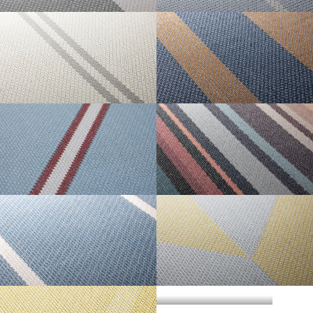
・準不燃認定番号
MFN-3734
不燃石膏ボード※②
不燃
方
い。
法
BLOCK STRIPE
PIN STRIPE
直
準不燃材料※③
準不燃
張
防
り
| リピートレス商品について |
火
金属板※④
-
| 3.柄合わせの必要な商品について |
性
能
施
不燃材料※①
-
横のリピートサイズがW900mm以上の商品はリピートレスタイプです。
工
柄合わせを必要とする商品は、要尺が無地系の商品よりも多くなりますので
方
リピートレスタイプの商品をご注文の際は、必ずRepeat Imageをご確認いた
法
不燃石膏ボード※②
-
DOUBLE STRIPE
THICK AND THIN
ご注意ください。施工の際は見本帳の「リピート」表示を参考に柄合わせし
下
STRIPE
だき、番号をご指定ください。
張
てください。
準不燃材料※③
-
り
リピートレスタイプのご注文数量は、本売り(W900mmxH2700mm/本)となり
ますのでご注意ください。
それぞれ壁紙との組み合わせで使用できる代表的な下地基材は以下のものに
また、ご使用される壁面や天井へのリピートサイズの調整をご希望の場合
| 4.施工費について |
なります。
は、お問い合わせください。
REGIMENTAL STRIPE
MULTI STRIPE
※①告示第1400号のモルタル、厚さが5mm以上の繊維混入ケイ酸カルシウム
一般ビニル壁紙と比較して加工難易度が冨いため、施工費が割増しになる場
板
合があります。あらかじめ商品特性や現場の環境などをご確認の上、商品選
※②告示第1400号の厚さが12mm以上の石膏ボード
択をお願いします．
※③告示第1401号の厚さが9mm以上の石膏ボード
HICKORY
HERRINGBONE