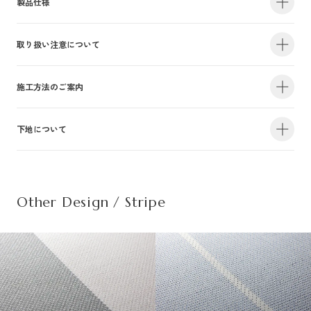
製品仕様
取り扱い注意について
・サイズ
940mm×47m（有効巾900mm・m切売り）
・不燃認定番号
NM-4381
・準不燃認定番号
QM-0884
| 1.防火性能について |
施工方法のご案内
・F☆☆☆☆認定番号
MFN-3375
・抗菌効果
日本工業規格「JIS-Z2801」適合
建物内の内装仕上げに関しては、建築基準法により防火上の基準が定められ
下地について
・防カビ性能
日本工業規格「JIS-Z2911」適合
詳しい施工方法のご案内につきましては、PDFをご覧ください。
ており、建築物の用途や規模・構造に応じて、認定を受けた材料を使用する
ことが義務づけられています。防火性能は壁装材の防火認定だけでなく、下
この種別は自主管理上の分類のために設定した番号です。この種別は認定番
施工方法のご案内はこちら（PDF）
| 不織布規格情報 |
地基材及び施工方法との組合わせによって規定されるものですのでご注意く
号等の公的な表示ではありませんのでご注意ください。
ださい。詳細は下地についてをご参照ください。
Other Design / Stripe
また種別は随時追加・変更がなされております。必ず最新の情報をご確認く
不織布でのご発注は品番の末尾に（F）を追記ください。
ださい。
推奨糊は、「プリンテリアボンド」もしくは、「ウォールボンド100」です。
| 2.使用環境について |
材質
普通紙＋ポリ塩化
・サイズ
950mm×47m（有効巾900mm・m切売り）
高温、多濯、水漏れの環墳や屋外での使用はお避けください。天井や間接照
不燃材料※①
不燃
・不燃認定番号
NM-5450
施
明付近など、下地の段差が目立つ場所にご使用になる場合は、ご注意下さ
工