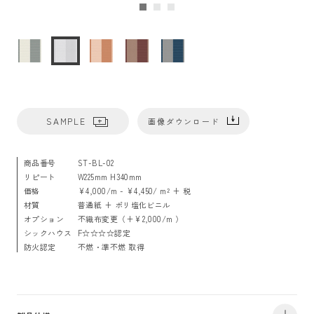
SAMPLE
画像ダウンロード
商品番号
ST-BL-02
リピート
W225mm H340mm
価格
¥4,000/m - ¥4,450/ m² + 税
材質
普通紙 + ポリ塩化ビニル
オプション
不織布変更（+¥2,000/m ）
シックハウス
F☆☆☆☆認定
防火認定
不燃・準不燃 取得