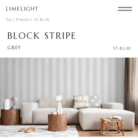
Top
Products
ST-BL-02
BLOCK STRIPE
GREY
ST-BL-02
Conta