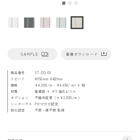
SAMPLE
画像ダウンロード
商品番号
ST-DO-05
リピート
W150mm H422mm
価格
¥4,000/m - ¥4,450/ m² + 税
材質
普通紙 + ポリ塩化ビニル
オプション
不織布変更（+¥2,000/m ）
シックハウス
F☆☆☆☆認定
防火認定
不燃・準不燃 取得