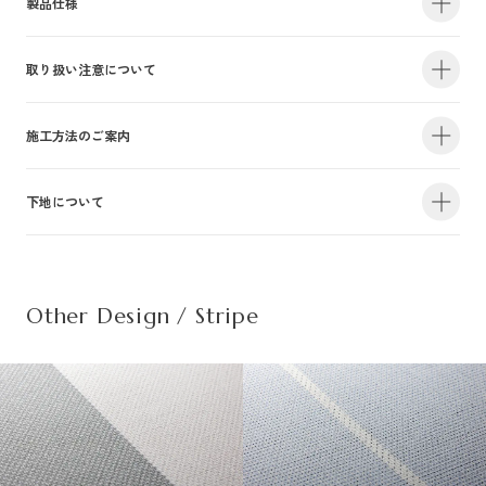
製品仕様
取り扱い注意について
・サイズ
940mm×47m（有効巾900mm・m切売り）
・不燃認定番号
NM-4381
・準不燃認定番号
QM-0884
| 1.防火性能について |
施工方法のご案内
・F☆☆☆☆認定番号
MFN-3375
・抗菌効果
日本工業規格「JIS-Z2801」適合
建物内の内装仕上げに関しては、建築基準法により防火上の基準が定められ
下地について
・防カビ性能
日本工業規格「JIS-Z2911」適合
詳しい施工方法のご案内につきましては、PDFをご覧ください。
ており、建築物の用途や規模・構造に応じて、認定を受けた材料を使用する
ことが義務づけられています。防火性能は壁装材の防火認定だけでなく、下
この種別は自主管理上の分類のために設定した番号です。この種別は認定番
施工方法のご案内はこちら（PDF）
| 不織布規格情報 |
地基材及び施工方法との組合わせによって規定されるものですのでご注意く
号等の公的な表示ではありませんのでご注意ください。
ださい。詳細は下地についてをご参照ください。
Other Design / Stripe
また種別は随時追加・変更がなされております。必ず最新の情報をご確認く
不織布でのご発注は品番の末尾に（F）を追記ください。
ださい。
推奨糊は、「プリンテリアボンド」もしくは、「ウォールボンド100」です。
| 2.使用環境について |
材質
普通紙＋ポリ塩化
・サイズ
950mm×47m（有効巾900mm・m切売り）
高温、多濯、水漏れの環墳や屋外での使用はお避けください。天井や間接照
不燃材料※①
不燃
・不燃認定番号
NM-5450
施
明付近など、下地の段差が目立つ場所にご使用になる場合は、ご注意下さ
工