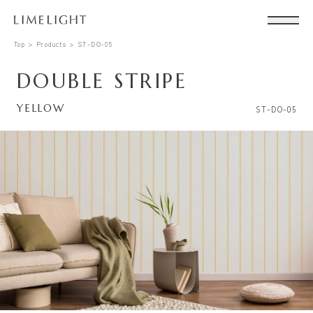
Top
Products
ST-DO-05
DOUBLE STRIPE
YELLOW
ST-DO-05
Conta