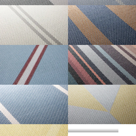
・準不燃認定番号
MFN-3734
不燃石膏ボード※②
不燃
方
い。
法
BLOCK STRIPE
PIN STRIPE
直
準不燃材料※③
準不燃
張
防
り
| リピートレス商品について |
火
金属板※④
-
| 3.柄合わせの必要な商品について |
性
能
施
不燃材料※①
-
横のリピートサイズがW900mm以上の商品はリピートレスタイプです。
工
柄合わせを必要とする商品は、要尺が無地系の商品よりも多くなりますので
方
リピートレスタイプの商品をご注文の際は、必ずRepeat Imageをご確認いた
法
不燃石膏ボード※②
-
DOUBLE STRIPE
THICK AND THIN
ご注意ください。施工の際は見本帳の「リピート」表示を参考に柄合わせし
下
STRIPE
だき、番号をご指定ください。
張
てください。
準不燃材料※③
-
り
リピートレスタイプのご注文数量は、本売り(W900mmxH2700mm/本)となり
ますのでご注意ください。
それぞれ壁紙との組み合わせで使用できる代表的な下地基材は以下のものに
また、ご使用される壁面や天井へのリピートサイズの調整をご希望の場合
| 4.施工費について |
なります。
は、お問い合わせください。
REGIMENTAL STRIPE
MULTI STRIPE
※①告示第1400号のモルタル、厚さが5mm以上の繊維混入ケイ酸カルシウム
一般ビニル壁紙と比較して加工難易度が冨いため、施工費が割増しになる場
板
合があります。あらかじめ商品特性や現場の環境などをご確認の上、商品選
※②告示第1400号の厚さが12mm以上の石膏ボード
択をお願いします．
※③告示第1401号の厚さが9mm以上の石膏ボード
HICKORY
HERRINGBONE