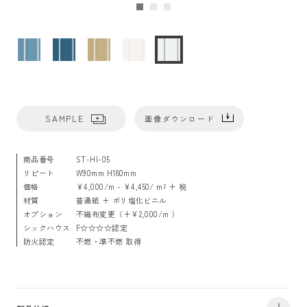
SAMPLE
画像ダウンロード
商品番号
ST-HI-05
リピート
W90mm H180mm
価格
¥4,000/m - ¥4,450/ m² + 税
材質
普通紙 + ポリ塩化ビニル
オプション
不織布変更（+¥2,000/m ）
シックハウス
F☆☆☆☆認定
防火認定
不燃・準不燃 取得