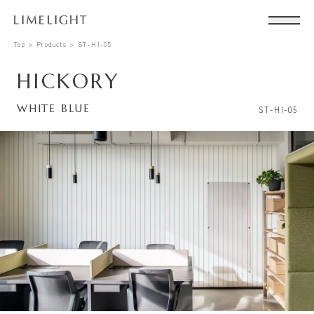
Top
Products
ST-HI-05
HICKORY
WHITE BLUE
ST-HI-05
Conta