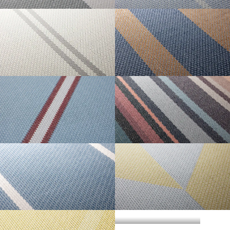
・準不燃認定番号
MFN-3734
不燃石膏ボード※②
不燃
方
い。
法
BLOCK STRIPE
PIN STRIPE
直
準不燃材料※③
準不燃
張
防
り
| リピートレス商品について |
火
金属板※④
-
| 3.柄合わせの必要な商品について |
性
能
施
不燃材料※①
-
横のリピートサイズがW900mm以上の商品はリピートレスタイプです。
工
柄合わせを必要とする商品は、要尺が無地系の商品よりも多くなりますので
方
リピートレスタイプの商品をご注文の際は、必ずRepeat Imageをご確認いた
法
不燃石膏ボード※②
-
DOUBLE STRIPE
THICK AND THIN
ご注意ください。施工の際は見本帳の「リピート」表示を参考に柄合わせし
下
STRIPE
だき、番号をご指定ください。
張
てください。
準不燃材料※③
-
り
リピートレスタイプのご注文数量は、本売り(W900mmxH2700mm/本)となり
ますのでご注意ください。
それぞれ壁紙との組み合わせで使用できる代表的な下地基材は以下のものに
また、ご使用される壁面や天井へのリピートサイズの調整をご希望の場合
| 4.施工費について |
なります。
は、お問い合わせください。
REGIMENTAL STRIPE
MULTI STRIPE
※①告示第1400号のモルタル、厚さが5mm以上の繊維混入ケイ酸カルシウム
一般ビニル壁紙と比較して加工難易度が冨いため、施工費が割増しになる場
板
合があります。あらかじめ商品特性や現場の環境などをご確認の上、商品選
※②告示第1400号の厚さが12mm以上の石膏ボード
択をお願いします．
※③告示第1401号の厚さが9mm以上の石膏ボード
HICKORY
HERRINGBONE