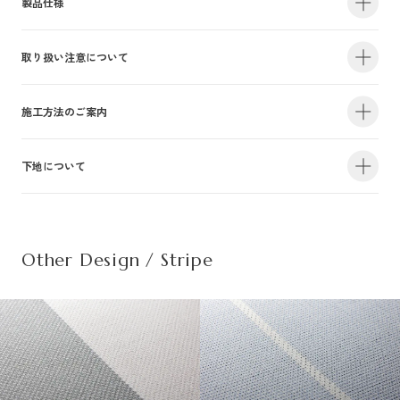
製品仕様
取り扱い注意について
・サイズ
940mm×47m（有効巾900mm・m切売り）
・不燃認定番号
NM-4381
・準不燃認定番号
QM-0884
| 1.防火性能について |
施工方法のご案内
・F☆☆☆☆認定番号
MFN-3375
・抗菌効果
日本工業規格「JIS-Z2801」適合
建物内の内装仕上げに関しては、建築基準法により防火上の基準が定められ
下地について
・防カビ性能
日本工業規格「JIS-Z2911」適合
詳しい施工方法のご案内につきましては、PDFをご覧ください。
ており、建築物の用途や規模・構造に応じて、認定を受けた材料を使用する
ことが義務づけられています。防火性能は壁装材の防火認定だけでなく、下
この種別は自主管理上の分類のために設定した番号です。この種別は認定番
施工方法のご案内はこちら（PDF）
| 不織布規格情報 |
地基材及び施工方法との組合わせによって規定されるものですのでご注意く
号等の公的な表示ではありませんのでご注意ください。
ださい。詳細は下地についてをご参照ください。
Other Design / Stripe
また種別は随時追加・変更がなされております。必ず最新の情報をご確認く
不織布でのご発注は品番の末尾に（F）を追記ください。
ださい。
推奨糊は、「プリンテリアボンド」もしくは、「ウォールボンド100」です。
| 2.使用環境について |
材質
普通紙＋ポリ塩化
・サイズ
950mm×47m（有効巾900mm・m切売り）
高温、多濯、水漏れの環墳や屋外での使用はお避けください。天井や間接照
不燃材料※①
不燃
・不燃認定番号
NM-5450
施
明付近など、下地の段差が目立つ場所にご使用になる場合は、ご注意下さ
工