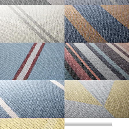
・準不燃認定番号
MFN-3734
不燃石膏ボード※②
不燃
方
い。
法
BLOCK STRIPE
PIN STRIPE
直
準不燃材料※③
準不燃
張
防
り
| リピートレス商品について |
火
金属板※④
-
| 3.柄合わせの必要な商品について |
性
能
施
不燃材料※①
-
横のリピートサイズがW900mm以上の商品はリピートレスタイプです。
工
柄合わせを必要とする商品は、要尺が無地系の商品よりも多くなりますので
方
リピートレスタイプの商品をご注文の際は、必ずRepeat Imageをご確認いた
法
不燃石膏ボード※②
-
DOUBLE STRIPE
THICK AND THIN
ご注意ください。施工の際は見本帳の「リピート」表示を参考に柄合わせし
下
STRIPE
だき、番号をご指定ください。
張
てください。
準不燃材料※③
-
り
リピートレスタイプのご注文数量は、本売り(W900mmxH2700mm/本)となり
ますのでご注意ください。
それぞれ壁紙との組み合わせで使用できる代表的な下地基材は以下のものに
また、ご使用される壁面や天井へのリピートサイズの調整をご希望の場合
| 4.施工費について |
なります。
は、お問い合わせください。
REGIMENTAL STRIPE
MULTI STRIPE
※①告示第1400号のモルタル、厚さが5mm以上の繊維混入ケイ酸カルシウム
一般ビニル壁紙と比較して加工難易度が冨いため、施工費が割増しになる場
板
合があります。あらかじめ商品特性や現場の環境などをご確認の上、商品選
※②告示第1400号の厚さが12mm以上の石膏ボード
択をお願いします．
※③告示第1401号の厚さが9mm以上の石膏ボード
HICKORY
HERRINGBONE