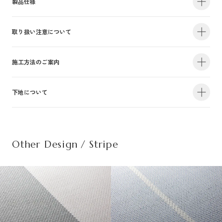
製品仕様
取り扱い注意について
・サイズ
940mm×47m（有効巾900mm・m切売り）
・不燃認定番号
NM-4381
・準不燃認定番号
QM-0884
| 1.防火性能について |
施工方法のご案内
・F☆☆☆☆認定番号
MFN-3375
・抗菌効果
日本工業規格「JIS-Z2801」適合
建物内の内装仕上げに関しては、建築基準法により防火上の基準が定められ
下地について
・防カビ性能
日本工業規格「JIS-Z2911」適合
詳しい施工方法のご案内につきましては、PDFをご覧ください。
ており、建築物の用途や規模・構造に応じて、認定を受けた材料を使用する
ことが義務づけられています。防火性能は壁装材の防火認定だけでなく、下
この種別は自主管理上の分類のために設定した番号です。この種別は認定番
施工方法のご案内はこちら（PDF）
| 不織布規格情報 |
地基材及び施工方法との組合わせによって規定されるものですのでご注意く
号等の公的な表示ではありませんのでご注意ください。
ださい。詳細は下地についてをご参照ください。
Other Design / Stripe
また種別は随時追加・変更がなされております。必ず最新の情報をご確認く
不織布でのご発注は品番の末尾に（F）を追記ください。
ださい。
推奨糊は、「プリンテリアボンド」もしくは、「ウォールボンド100」です。
| 2.使用環境について |
材質
普通紙＋ポリ塩化
・サイズ
950mm×47m（有効巾900mm・m切売り）
高温、多濯、水漏れの環墳や屋外での使用はお避けください。天井や間接照
不燃材料※①
不燃
・不燃認定番号
NM-5450
施
明付近など、下地の段差が目立つ場所にご使用になる場合は、ご注意下さ
工