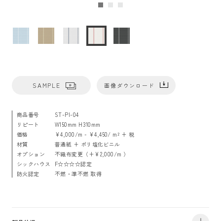
SAMPLE
画像ダウンロード
商品番号
ST-PI-04
リピート
W150mm H310mm
価格
¥4,000/m - ¥4,450/ m² + 税
材質
普通紙 + ポリ塩化ビニル
オプション
不織布変更（+¥2,000/m ）
シックハウス
F☆☆☆☆認定
防火認定
不燃・準不燃 取得