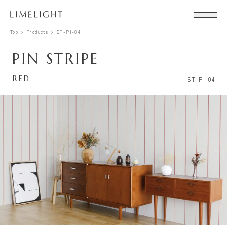
Top
Products
ST-PI-04
PIN STRIPE
RED
ST-PI-04
Conta