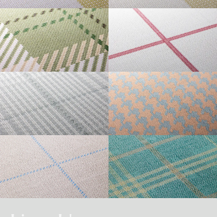
・準不燃認定番号
MFN-3734
不燃石膏ボード※②
不燃
方
い。
法
GINGHAM L
GINGHAM S
直
準不燃材料※③
準不燃
張
防
り
| リピートレス商品について |
火
金属板※④
-
| 3.柄合わせの必要な商品について |
性
能
施
不燃材料※①
-
横のリピートサイズがW900mm以上の商品はリピートレスタイプです。
工
柄合わせを必要とする商品は、要尺が無地系の商品よりも多くなりますので
方
リピートレスタイプの商品をご注文の際は、必ずRepeat Imageをご確認いた
法
不燃石膏ボード※②
-
TARTAN
GRAPH CHECK
ご注意ください。施工の際は見本帳の「リピート」表示を参考に柄合わせし
下
だき、番号をご指定ください。
張
てください。
準不燃材料※③
-
り
リピートレスタイプのご注文数量は、本売り(W900mmxH2700mm/本)となり
ますのでご注意ください。
それぞれ壁紙との組み合わせで使用できる代表的な下地基材は以下のものに
また、ご使用される壁面や天井へのリピートサイズの調整をご希望の場合
| 4.施工費について |
なります。
は、お問い合わせください。
GLEN CHECK
HOUNDSTOOTH
※①告示第1400号のモルタル、厚さが5mm以上の繊維混入ケイ酸カルシウム
一般ビニル壁紙と比較して加工難易度が冨いため、施工費が割増しになる場
板
合があります。あらかじめ商品特性や現場の環境などをご確認の上、商品選
※②告示第1400号の厚さが12mm以上の石膏ボード
択をお願いします．
※③告示第1401号の厚さが9mm以上の石膏ボード
TATTERSALL
TONE ON TONE