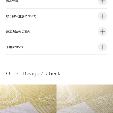
製品仕様
取り扱い注意について
・サイズ
940mm×47m（有効巾900mm・m切売り）
・不燃認定番号
NM-4381
・準不燃認定番号
QM-0884
| 1.防火性能について |
施工方法のご案内
・F☆☆☆☆認定番号
MFN-3375
・抗菌効果
日本工業規格「JIS-Z2801」適合
建物内の内装仕上げに関しては、建築基準法により防火上の基準が定められ
下地について
・防カビ性能
日本工業規格「JIS-Z2911」適合
詳しい施工方法のご案内につきましては、PDFをご覧ください。
ており、建築物の用途や規模・構造に応じて、認定を受けた材料を使用する
ことが義務づけられています。防火性能は壁装材の防火認定だけでなく、下
この種別は自主管理上の分類のために設定した番号です。この種別は認定番
施工方法のご案内はこちら（PDF）
| 不織布規格情報 |
地基材及び施工方法との組合わせによって規定されるものですのでご注意く
号等の公的な表示ではありませんのでご注意ください。
ださい。詳細は下地についてをご参照ください。
Other Design / Check
また種別は随時追加・変更がなされております。必ず最新の情報をご確認く
不織布でのご発注は品番の末尾に（F）を追記ください。
ださい。
推奨糊は、「プリンテリアボンド」もしくは、「ウォールボンド100」です。
| 2.使用環境について |
材質
普通紙＋ポリ塩化
・サイズ
950mm×47m（有効巾900mm・m切売り）
高温、多濯、水漏れの環墳や屋外での使用はお避けください。天井や間接照
不燃材料※①
不燃
・不燃認定番号
NM-5450
施
明付近など、下地の段差が目立つ場所にご使用になる場合は、ご注意下さ
工