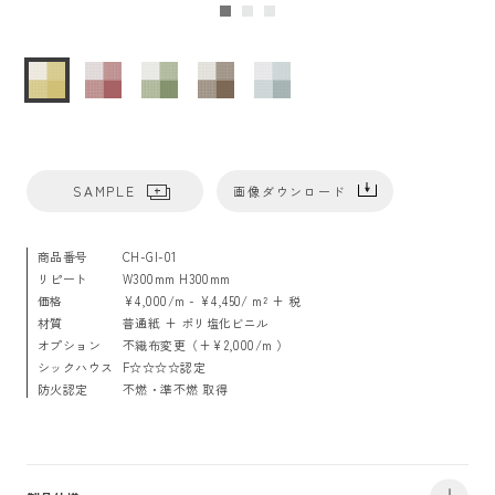
SAMPLE
画像ダウンロード
商品番号
CH-GI-01
リピート
W300mm H300mm
価格
¥4,000/m - ¥4,450/ m² + 税
材質
普通紙 + ポリ塩化ビニル
オプション
不織布変更（+¥2,000/m ）
シックハウス
F☆☆☆☆認定
防火認定
不燃・準不燃 取得