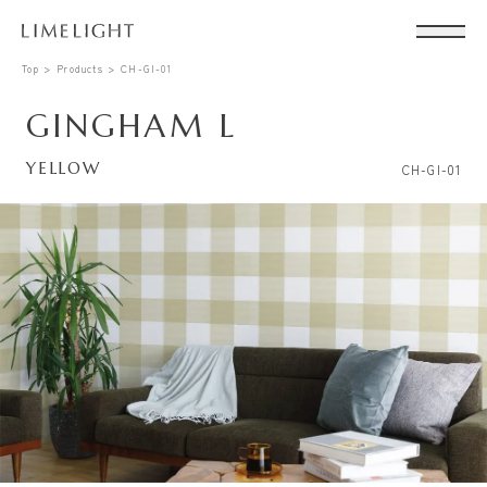
Top
Products
CH-GI-01
GINGHAM L
YELLOW
CH-GI-01
Conta