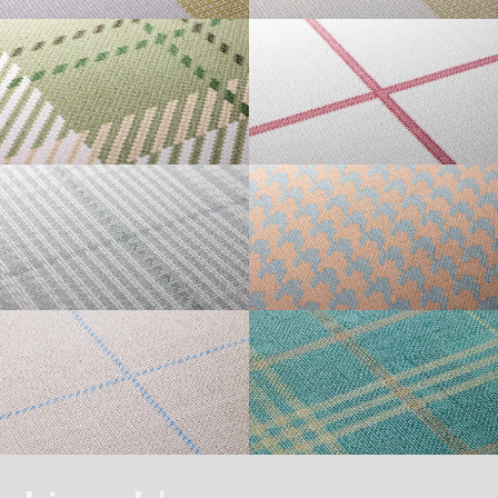
・準不燃認定番号
MFN-3734
不燃石膏ボード※②
不燃
方
い。
法
GINGHAM L
GINGHAM S
直
準不燃材料※③
準不燃
張
防
り
| リピートレス商品について |
火
金属板※④
-
| 3.柄合わせの必要な商品について |
性
能
施
不燃材料※①
-
横のリピートサイズがW900mm以上の商品はリピートレスタイプです。
工
柄合わせを必要とする商品は、要尺が無地系の商品よりも多くなりますので
方
リピートレスタイプの商品をご注文の際は、必ずRepeat Imageをご確認いた
法
不燃石膏ボード※②
-
TARTAN
GRAPH CHECK
ご注意ください。施工の際は見本帳の「リピート」表示を参考に柄合わせし
下
だき、番号をご指定ください。
張
てください。
準不燃材料※③
-
り
リピートレスタイプのご注文数量は、本売り(W900mmxH2700mm/本)となり
ますのでご注意ください。
それぞれ壁紙との組み合わせで使用できる代表的な下地基材は以下のものに
また、ご使用される壁面や天井へのリピートサイズの調整をご希望の場合
| 4.施工費について |
なります。
は、お問い合わせください。
GLEN CHECK
HOUNDSTOOTH
※①告示第1400号のモルタル、厚さが5mm以上の繊維混入ケイ酸カルシウム
一般ビニル壁紙と比較して加工難易度が冨いため、施工費が割増しになる場
板
合があります。あらかじめ商品特性や現場の環境などをご確認の上、商品選
※②告示第1400号の厚さが12mm以上の石膏ボード
択をお願いします．
※③告示第1401号の厚さが9mm以上の石膏ボード
TATTERSALL
TONE ON TONE