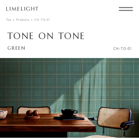
Top
Products
CH-TO-01
TONE ON TONE
GREEN
CH-TO-01
Conta