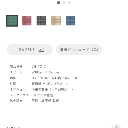
SAMPLE
画像ダウンロード
商品番号
CH-TO-01
リピート
W900mm H450mm
価格
¥4,000/m - ¥4,450/ m² + 税
材質
普通紙 + ポリ塩化ビニル
オプション
不織布変更（+¥2,000/m ）
シックハウス
F☆☆☆☆認定
防火認定
不燃・準不燃 取得