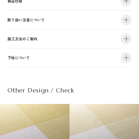
製品仕様
取り扱い注意について
・サイズ
940mm×47m（有効巾900mm・m切売り）
・不燃認定番号
NM-4381
・準不燃認定番号
QM-0884
| 1.防火性能について |
施工方法のご案内
・F☆☆☆☆認定番号
MFN-3375
・抗菌効果
日本工業規格「JIS-Z2801」適合
建物内の内装仕上げに関しては、建築基準法により防火上の基準が定められ
下地について
・防カビ性能
日本工業規格「JIS-Z2911」適合
詳しい施工方法のご案内につきましては、PDFをご覧ください。
ており、建築物の用途や規模・構造に応じて、認定を受けた材料を使用する
ことが義務づけられています。防火性能は壁装材の防火認定だけでなく、下
この種別は自主管理上の分類のために設定した番号です。この種別は認定番
施工方法のご案内はこちら（PDF）
| 不織布規格情報 |
地基材及び施工方法との組合わせによって規定されるものですのでご注意く
号等の公的な表示ではありませんのでご注意ください。
ださい。詳細は下地についてをご参照ください。
Other Design / Check
また種別は随時追加・変更がなされております。必ず最新の情報をご確認く
不織布でのご発注は品番の末尾に（F）を追記ください。
ださい。
推奨糊は、「プリンテリアボンド」もしくは、「ウォールボンド100」です。
| 2.使用環境について |
材質
普通紙＋ポリ塩化
・サイズ
950mm×47m（有効巾900mm・m切売り）
高温、多濯、水漏れの環墳や屋外での使用はお避けください。天井や間接照
不燃材料※①
不燃
・不燃認定番号
NM-5450
施
明付近など、下地の段差が目立つ場所にご使用になる場合は、ご注意下さ
工