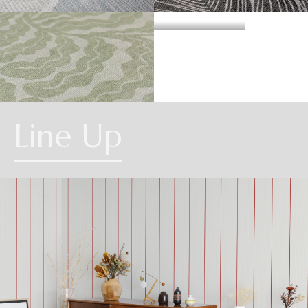
・準不燃認定番号
MFN-3734
不燃石膏ボード※②
不燃
方
い。
法
KOCHIA
AUGUSTA
直
準不燃材料※③
準不燃
張
防
り
| リピートレス商品について |
火
金属板※④
-
| 3.柄合わせの必要な商品について |
性
能
施
不燃材料※①
-
横のリピートサイズがW900mm以上の商品はリピートレスタイプです。
工
柄合わせを必要とする商品は、要尺が無地系の商品よりも多くなりますので
方
リピートレスタイプの商品をご注文の際は、必ずRepeat Imageをご確認いた
法
不燃石膏ボード※②
-
WAKAME
ご注意ください。施工の際は見本帳の「リピート」表示を参考に柄合わせし
下
Line Up
だき、番号をご指定ください。
張
てください。
準不燃材料※③
-
り
リピートレスタイプのご注文数量は、本売り(W900mmxH2700mm/本)となり
ますのでご注意ください。
それぞれ壁紙との組み合わせで使用できる代表的な下地基材は以下のものに
また、ご使用される壁面や天井へのリピートサイズの調整をご希望の場合
| 4.施工費について |
なります。
は、お問い合わせください。
※①告示第1400号のモルタル、厚さが5mm以上の繊維混入ケイ酸カルシウム
一般ビニル壁紙と比較して加工難易度が冨いため、施工費が割増しになる場
板
合があります。あらかじめ商品特性や現場の環境などをご確認の上、商品選
※②告示第1400号の厚さが12mm以上の石膏ボード
択をお願いします．
※③告示第1401号の厚さが9mm以上の石膏ボード