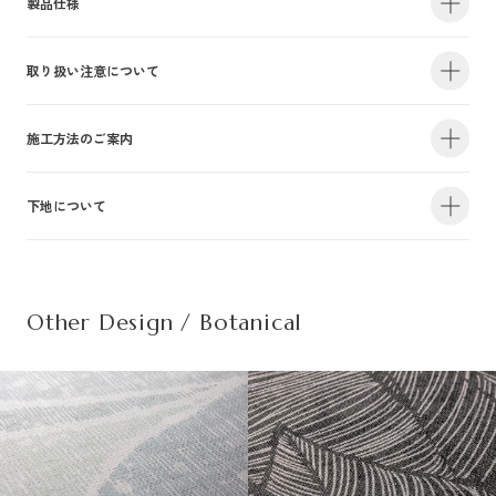
製品仕様
取り扱い注意について
・サイズ
940mm×47m（有効巾900mm・m切売り）
・不燃認定番号
NM-4381
・準不燃認定番号
QM-0884
| 1.防火性能について |
施工方法のご案内
・F☆☆☆☆認定番号
MFN-3375
・抗菌効果
日本工業規格「JIS-Z2801」適合
建物内の内装仕上げに関しては、建築基準法により防火上の基準が定められ
下地について
・防カビ性能
日本工業規格「JIS-Z2911」適合
詳しい施工方法のご案内につきましては、PDFをご覧ください。
ており、建築物の用途や規模・構造に応じて、認定を受けた材料を使用する
ことが義務づけられています。防火性能は壁装材の防火認定だけでなく、下
この種別は自主管理上の分類のために設定した番号です。この種別は認定番
施工方法のご案内はこちら（PDF）
| 不織布規格情報 |
地基材及び施工方法との組合わせによって規定されるものですのでご注意く
号等の公的な表示ではありませんのでご注意ください。
ださい。詳細は下地についてをご参照ください。
Other Design / Botanical
また種別は随時追加・変更がなされております。必ず最新の情報をご確認く
不織布でのご発注は品番の末尾に（F）を追記ください。
ださい。
推奨糊は、「プリンテリアボンド」もしくは、「ウォールボンド100」です。
| 2.使用環境について |
材質
普通紙＋ポリ塩化
・サイズ
950mm×47m（有効巾900mm・m切売り）
高温、多濯、水漏れの環墳や屋外での使用はお避けください。天井や間接照
不燃材料※①
不燃
・不燃認定番号
NM-5450
施
明付近など、下地の段差が目立つ場所にご使用になる場合は、ご注意下さ
工