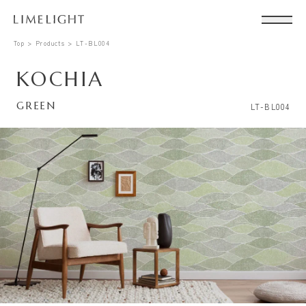
Top
Products
LT-BL004
KOCHIA
GREEN
LT-BL004
Conta