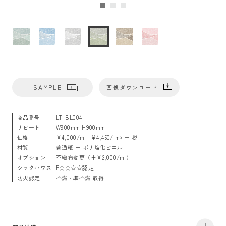
SAMPLE
画像ダウンロード
商品番号
LT-BL004
リピート
W900mm H900mm
価格
¥4,000/m - ¥4,450/ m² + 税
材質
普通紙 + ポリ塩化ビニル
オプション
不織布変更（+¥2,000/m ）
シックハウス
F☆☆☆☆認定
防火認定
不燃・準不燃 取得