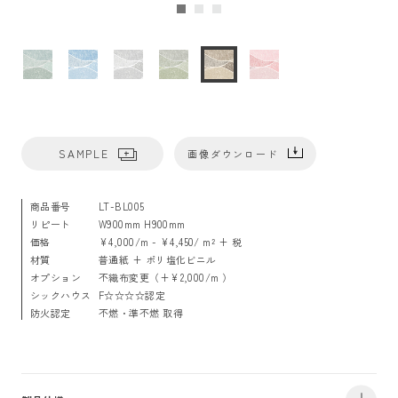
SAMPLE
画像ダウンロード
商品番号
LT-BL005
リピート
W900mm H900mm
価格
¥4,000/m - ¥4,450/ m² + 税
材質
普通紙 + ポリ塩化ビニル
オプション
不織布変更（+¥2,000/m ）
シックハウス
F☆☆☆☆認定
防火認定
不燃・準不燃 取得