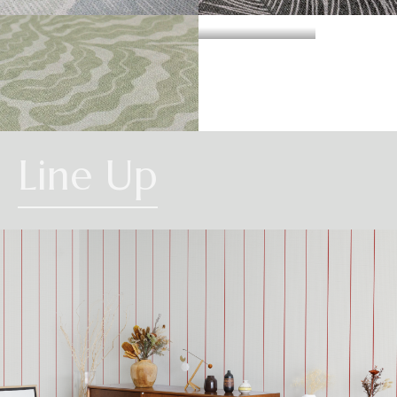
・準不燃認定番号
MFN-3734
不燃石膏ボード※②
不燃
方
い。
法
KOCHIA
AUGUSTA
直
準不燃材料※③
準不燃
張
防
り
| リピートレス商品について |
火
金属板※④
-
| 3.柄合わせの必要な商品について |
性
能
施
不燃材料※①
-
横のリピートサイズがW900mm以上の商品はリピートレスタイプです。
工
柄合わせを必要とする商品は、要尺が無地系の商品よりも多くなりますので
方
リピートレスタイプの商品をご注文の際は、必ずRepeat Imageをご確認いた
法
不燃石膏ボード※②
-
WAKAME
ご注意ください。施工の際は見本帳の「リピート」表示を参考に柄合わせし
下
Line Up
だき、番号をご指定ください。
張
てください。
準不燃材料※③
-
り
リピートレスタイプのご注文数量は、本売り(W900mmxH2700mm/本)となり
ますのでご注意ください。
それぞれ壁紙との組み合わせで使用できる代表的な下地基材は以下のものに
また、ご使用される壁面や天井へのリピートサイズの調整をご希望の場合
| 4.施工費について |
なります。
は、お問い合わせください。
※①告示第1400号のモルタル、厚さが5mm以上の繊維混入ケイ酸カルシウム
一般ビニル壁紙と比較して加工難易度が冨いため、施工費が割増しになる場
板
合があります。あらかじめ商品特性や現場の環境などをご確認の上、商品選
※②告示第1400号の厚さが12mm以上の石膏ボード
択をお願いします．
※③告示第1401号の厚さが9mm以上の石膏ボード