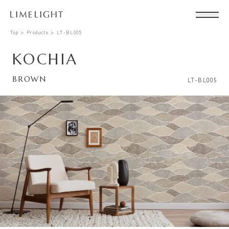
Top
Products
LT-BL005
KOCHIA
BROWN
LT-BL005
Conta