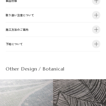
製品仕様
取り扱い注意について
・サイズ
940mm×47m（有効巾900mm・m切売り）
・不燃認定番号
NM-4381
・準不燃認定番号
QM-0884
| 1.防火性能について |
施工方法のご案内
・F☆☆☆☆認定番号
MFN-3375
・抗菌効果
日本工業規格「JIS-Z2801」適合
建物内の内装仕上げに関しては、建築基準法により防火上の基準が定められ
下地について
・防カビ性能
日本工業規格「JIS-Z2911」適合
詳しい施工方法のご案内につきましては、PDFをご覧ください。
ており、建築物の用途や規模・構造に応じて、認定を受けた材料を使用する
ことが義務づけられています。防火性能は壁装材の防火認定だけでなく、下
この種別は自主管理上の分類のために設定した番号です。この種別は認定番
施工方法のご案内はこちら（PDF）
| 不織布規格情報 |
地基材及び施工方法との組合わせによって規定されるものですのでご注意く
号等の公的な表示ではありませんのでご注意ください。
ださい。詳細は下地についてをご参照ください。
Other Design / Botanical
また種別は随時追加・変更がなされております。必ず最新の情報をご確認く
不織布でのご発注は品番の末尾に（F）を追記ください。
ださい。
推奨糊は、「プリンテリアボンド」もしくは、「ウォールボンド100」です。
| 2.使用環境について |
材質
普通紙＋ポリ塩化
・サイズ
950mm×47m（有効巾900mm・m切売り）
高温、多濯、水漏れの環墳や屋外での使用はお避けください。天井や間接照
不燃材料※①
不燃
・不燃認定番号
NM-5450
施
明付近など、下地の段差が目立つ場所にご使用になる場合は、ご注意下さ
工