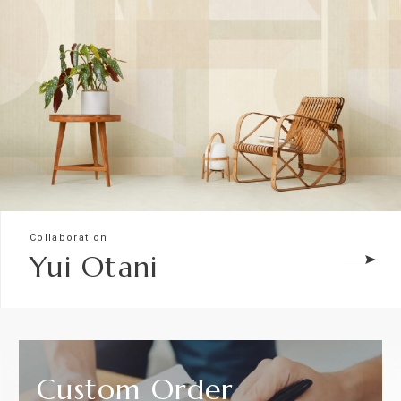
Collaboration
Yui Otani
Custom
Order