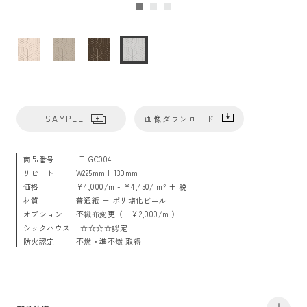
SAMPLE
画像ダウンロード
商品番号
LT-GC004
リピート
W225mm H130mm
価格
¥4,000/m - ¥4,450/ m² + 税
材質
普通紙 + ポリ塩化ビニル
オプション
不織布変更（+¥2,000/m ）
シックハウス
F☆☆☆☆認定
防火認定
不燃・準不燃 取得