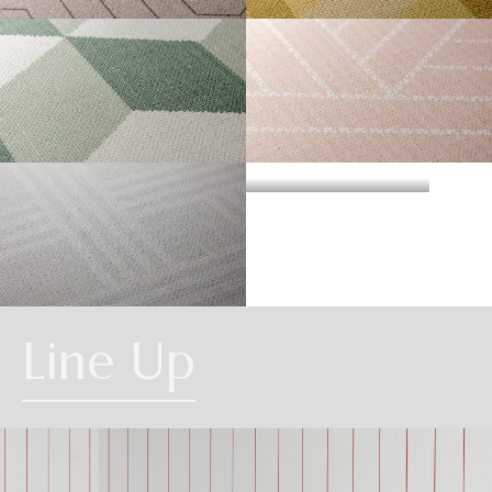
・準不燃認定番号
MFN-3734
不燃石膏ボード※②
不燃
方
い。
法
SPINNER
TRIANGLE BLOCK
直
準不燃材料※③
準不燃
張
防
り
| リピートレス商品について |
火
金属板※④
-
| 3.柄合わせの必要な商品について |
性
能
施
不燃材料※①
-
横のリピートサイズがW900mm以上の商品はリピートレスタイプです。
工
柄合わせを必要とする商品は、要尺が無地系の商品よりも多くなりますので
方
リピートレスタイプの商品をご注文の際は、必ずRepeat Imageをご確認いた
法
不燃石膏ボード※②
-
CUBE
CROSS LAYERS
ご注意ください。施工の際は見本帳の「リピート」表示を参考に柄合わせし
下
だき、番号をご指定ください。
張
てください。
準不燃材料※③
-
り
リピートレスタイプのご注文数量は、本売り(W900mmxH2700mm/本)となり
ますのでご注意ください。
それぞれ壁紙との組み合わせで使用できる代表的な下地基材は以下のものに
また、ご使用される壁面や天井へのリピートサイズの調整をご希望の場合
| 4.施工費について |
なります。
は、お問い合わせください。
CHAIN
※①告示第1400号のモルタル、厚さが5mm以上の繊維混入ケイ酸カルシウム
Line Up
一般ビニル壁紙と比較して加工難易度が冨いため、施工費が割増しになる場
板
合があります。あらかじめ商品特性や現場の環境などをご確認の上、商品選
※②告示第1400号の厚さが12mm以上の石膏ボード
択をお願いします．
※③告示第1401号の厚さが9mm以上の石膏ボード