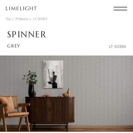
Top
Products
LT-GC004
SPINNER
GREY
LT-GC004
Conta