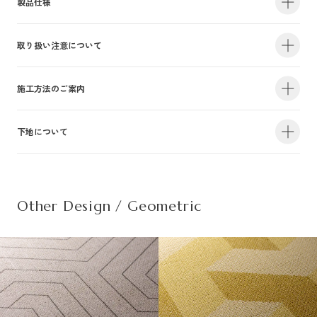
製品仕様
取り扱い注意について
・サイズ
940mm×47m（有効巾900mm・m切売り）
・不燃認定番号
NM-4381
・準不燃認定番号
QM-0884
| 1.防火性能について |
施工方法のご案内
・F☆☆☆☆認定番号
MFN-3375
・抗菌効果
日本工業規格「JIS-Z2801」適合
建物内の内装仕上げに関しては、建築基準法により防火上の基準が定められ
下地について
・防カビ性能
日本工業規格「JIS-Z2911」適合
詳しい施工方法のご案内につきましては、PDFをご覧ください。
ており、建築物の用途や規模・構造に応じて、認定を受けた材料を使用する
ことが義務づけられています。防火性能は壁装材の防火認定だけでなく、下
この種別は自主管理上の分類のために設定した番号です。この種別は認定番
施工方法のご案内はこちら（PDF）
| 不織布規格情報 |
地基材及び施工方法との組合わせによって規定されるものですのでご注意く
号等の公的な表示ではありませんのでご注意ください。
ださい。詳細は下地についてをご参照ください。
Other Design / Geometric
また種別は随時追加・変更がなされております。必ず最新の情報をご確認く
不織布でのご発注は品番の末尾に（F）を追記ください。
ださい。
推奨糊は、「プリンテリアボンド」もしくは、「ウォールボンド100」です。
| 2.使用環境について |
材質
普通紙＋ポリ塩化
・サイズ
950mm×47m（有効巾900mm・m切売り）
高温、多濯、水漏れの環墳や屋外での使用はお避けください。天井や間接照
不燃材料※①
不燃
・不燃認定番号
NM-5450
施
明付近など、下地の段差が目立つ場所にご使用になる場合は、ご注意下さ
工