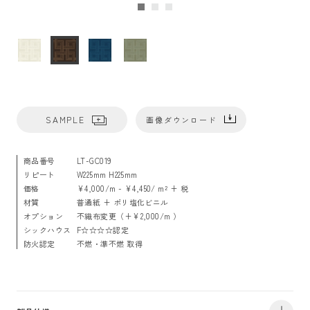
SAMPLE
画像ダウンロード
商品番号
LT-GC019
リピート
W225mm H225mm
価格
¥4,000/m - ¥4,450/ m² + 税
材質
普通紙 + ポリ塩化ビニル
オプション
不織布変更（+¥2,000/m ）
シックハウス
F☆☆☆☆認定
防火認定
不燃・準不燃 取得