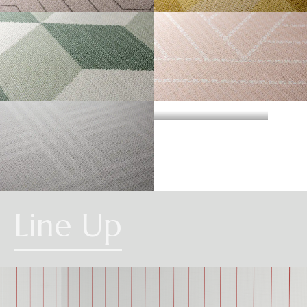
・準不燃認定番号
MFN-3734
不燃石膏ボード※②
不燃
方
い。
法
SPINNER
TRIANGLE BLOCK
直
準不燃材料※③
準不燃
張
防
り
| リピートレス商品について |
火
金属板※④
-
| 3.柄合わせの必要な商品について |
性
能
施
不燃材料※①
-
横のリピートサイズがW900mm以上の商品はリピートレスタイプです。
工
柄合わせを必要とする商品は、要尺が無地系の商品よりも多くなりますので
方
リピートレスタイプの商品をご注文の際は、必ずRepeat Imageをご確認いた
法
不燃石膏ボード※②
-
CUBE
CROSS LAYERS
ご注意ください。施工の際は見本帳の「リピート」表示を参考に柄合わせし
下
だき、番号をご指定ください。
張
てください。
準不燃材料※③
-
り
リピートレスタイプのご注文数量は、本売り(W900mmxH2700mm/本)となり
ますのでご注意ください。
それぞれ壁紙との組み合わせで使用できる代表的な下地基材は以下のものに
また、ご使用される壁面や天井へのリピートサイズの調整をご希望の場合
| 4.施工費について |
なります。
は、お問い合わせください。
CHAIN
※①告示第1400号のモルタル、厚さが5mm以上の繊維混入ケイ酸カルシウム
Line Up
一般ビニル壁紙と比較して加工難易度が冨いため、施工費が割増しになる場
板
合があります。あらかじめ商品特性や現場の環境などをご確認の上、商品選
※②告示第1400号の厚さが12mm以上の石膏ボード
択をお願いします．
※③告示第1401号の厚さが9mm以上の石膏ボード