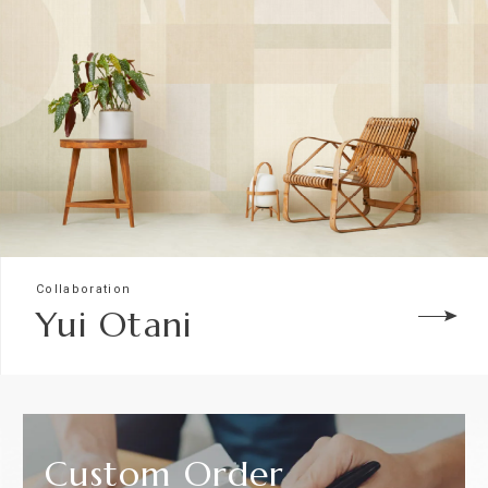
Collaboration
Yui Otani
Custom
Order