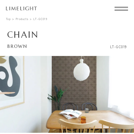
Top
Products
LT-GC019
CHAIN
BROWN
LT-GC019
Conta