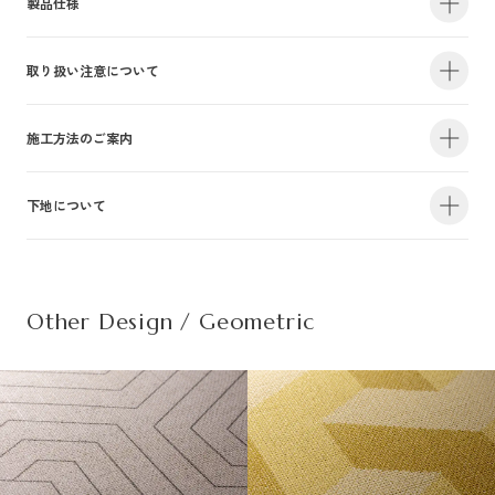
製品仕様
取り扱い注意について
・サイズ
940mm×47m（有効巾900mm・m切売り）
・不燃認定番号
NM-4381
・準不燃認定番号
QM-0884
| 1.防火性能について |
施工方法のご案内
・F☆☆☆☆認定番号
MFN-3375
・抗菌効果
日本工業規格「JIS-Z2801」適合
建物内の内装仕上げに関しては、建築基準法により防火上の基準が定められ
下地について
・防カビ性能
日本工業規格「JIS-Z2911」適合
詳しい施工方法のご案内につきましては、PDFをご覧ください。
ており、建築物の用途や規模・構造に応じて、認定を受けた材料を使用する
ことが義務づけられています。防火性能は壁装材の防火認定だけでなく、下
この種別は自主管理上の分類のために設定した番号です。この種別は認定番
施工方法のご案内はこちら（PDF）
| 不織布規格情報 |
地基材及び施工方法との組合わせによって規定されるものですのでご注意く
号等の公的な表示ではありませんのでご注意ください。
ださい。詳細は下地についてをご参照ください。
Other Design / Geometric
また種別は随時追加・変更がなされております。必ず最新の情報をご確認く
不織布でのご発注は品番の末尾に（F）を追記ください。
ださい。
推奨糊は、「プリンテリアボンド」もしくは、「ウォールボンド100」です。
| 2.使用環境について |
材質
普通紙＋ポリ塩化
・サイズ
950mm×47m（有効巾900mm・m切売り）
高温、多濯、水漏れの環墳や屋外での使用はお避けください。天井や間接照
不燃材料※①
不燃
・不燃認定番号
NM-5450
施
明付近など、下地の段差が目立つ場所にご使用になる場合は、ご注意下さ
工