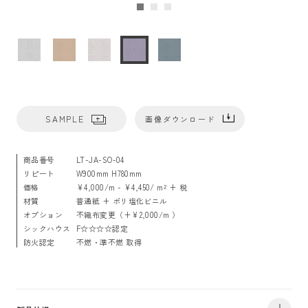
SAMPLE
画像ダウンロード
商品番号
LT-JA-SO-04
リピート
W900mm H780mm
価格
¥4,000/m - ¥4,450/ m² + 税
材質
普通紙 + ポリ塩化ビニル
オプション
不織布変更（+¥2,000/m ）
シックハウス
F☆☆☆☆認定
防火認定
不燃・準不燃 取得