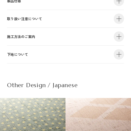
製品仕様
取り扱い注意について
・サイズ
940mm×47m（有効巾900mm・m切売り）
・不燃認定番号
NM-4381
・準不燃認定番号
QM-0884
| 1.防火性能について |
施工方法のご案内
・F☆☆☆☆認定番号
MFN-3375
・抗菌効果
日本工業規格「JIS-Z2801」適合
建物内の内装仕上げに関しては、建築基準法により防火上の基準が定められ
下地について
・防カビ性能
日本工業規格「JIS-Z2911」適合
詳しい施工方法のご案内につきましては、PDFをご覧ください。
ており、建築物の用途や規模・構造に応じて、認定を受けた材料を使用する
ことが義務づけられています。防火性能は壁装材の防火認定だけでなく、下
この種別は自主管理上の分類のために設定した番号です。この種別は認定番
施工方法のご案内はこちら（PDF）
| 不織布規格情報 |
地基材及び施工方法との組合わせによって規定されるものですのでご注意く
号等の公的な表示ではありませんのでご注意ください。
ださい。詳細は下地についてをご参照ください。
Other Design / Japanese
また種別は随時追加・変更がなされております。必ず最新の情報をご確認く
不織布でのご発注は品番の末尾に（F）を追記ください。
ださい。
推奨糊は、「プリンテリアボンド」もしくは、「ウォールボンド100」です。
| 2.使用環境について |
材質
普通紙＋ポリ塩化
・サイズ
950mm×47m（有効巾900mm・m切売り）
高温、多濯、水漏れの環墳や屋外での使用はお避けください。天井や間接照
不燃材料※①
不燃
・不燃認定番号
NM-5450
施
明付近など、下地の段差が目立つ場所にご使用になる場合は、ご注意下さ
工