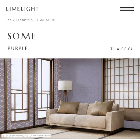
Top
Products
LT-JA-SO-04
SOME
PURPLE
LT-JA-SO-04
Conta