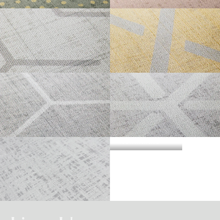
・準不燃認定番号
MFN-3734
不燃石膏ボード※②
不燃
方
い。
法
SAMEKOMON
TAKEDABISHI
直
準不燃材料※③
準不燃
張
防
り
| リピートレス商品について |
火
金属板※④
-
| 3.柄合わせの必要な商品について |
性
能
施
不燃材料※①
-
横のリピートサイズがW900mm以上の商品はリピートレスタイプです。
工
柄合わせを必要とする商品は、要尺が無地系の商品よりも多くなりますので
方
リピートレスタイプの商品をご注文の際は、必ずRepeat Imageをご確認いた
法
不燃石膏ボード※②
-
BISHAMON
KAGOME
ご注意ください。施工の際は見本帳の「リピート」表示を参考に柄合わせし
下
だき、番号をご指定ください。
張
てください。
準不燃材料※③
-
り
リピートレスタイプのご注文数量は、本売り(W900mmxH2700mm/本)となり
ますのでご注意ください。
それぞれ壁紙との組み合わせで使用できる代表的な下地基材は以下のものに
また、ご使用される壁面や天井へのリピートサイズの調整をご希望の場合
| 4.施工費について |
なります。
は、お問い合わせください。
KIKKO
KUMIKIKKO
※①告示第1400号のモルタル、厚さが5mm以上の繊維混入ケイ酸カルシウム
一般ビニル壁紙と比較して加工難易度が冨いため、施工費が割増しになる場
板
合があります。あらかじめ商品特性や現場の環境などをご確認の上、商品選
※②告示第1400号の厚さが12mm以上の石膏ボード
択をお願いします．
※③告示第1401号の厚さが9mm以上の石膏ボード
SOME