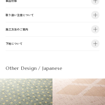
製品仕様
取り扱い注意について
・サイズ
940mm×47m（有効巾900mm・m切売り）
・不燃認定番号
NM-4381
・準不燃認定番号
QM-0884
| 1.防火性能について |
施工方法のご案内
・F☆☆☆☆認定番号
MFN-3375
・抗菌効果
日本工業規格「JIS-Z2801」適合
建物内の内装仕上げに関しては、建築基準法により防火上の基準が定められ
下地について
・防カビ性能
日本工業規格「JIS-Z2911」適合
詳しい施工方法のご案内につきましては、PDFをご覧ください。
ており、建築物の用途や規模・構造に応じて、認定を受けた材料を使用する
ことが義務づけられています。防火性能は壁装材の防火認定だけでなく、下
この種別は自主管理上の分類のために設定した番号です。この種別は認定番
施工方法のご案内はこちら（PDF）
| 不織布規格情報 |
地基材及び施工方法との組合わせによって規定されるものですのでご注意く
号等の公的な表示ではありませんのでご注意ください。
ださい。詳細は下地についてをご参照ください。
Other Design / Japanese
また種別は随時追加・変更がなされております。必ず最新の情報をご確認く
不織布でのご発注は品番の末尾に（F）を追記ください。
ださい。
推奨糊は、「プリンテリアボンド」もしくは、「ウォールボンド100」です。
| 2.使用環境について |
材質
普通紙＋ポリ塩化
・サイズ
950mm×47m（有効巾900mm・m切売り）
高温、多濯、水漏れの環墳や屋外での使用はお避けください。天井や間接照
不燃材料※①
不燃
・不燃認定番号
NM-5450
施
明付近など、下地の段差が目立つ場所にご使用になる場合は、ご注意下さ
工