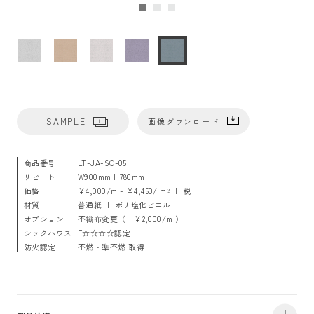
SAMPLE
画像ダウンロード
商品番号
LT-JA-SO-05
リピート
W900mm H780mm
価格
¥4,000/m - ¥4,450/ m² + 税
材質
普通紙 + ポリ塩化ビニル
オプション
不織布変更（+¥2,000/m ）
シックハウス
F☆☆☆☆認定
防火認定
不燃・準不燃 取得