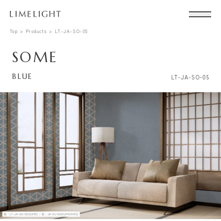
Top
Products
LT-JA-SO-05
SOME
BLUE
LT-JA-SO-05
Conta