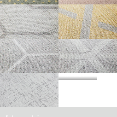
・準不燃認定番号
MFN-3734
不燃石膏ボード※②
不燃
方
い。
法
SAMEKOMON
TAKEDABISHI
直
準不燃材料※③
準不燃
張
防
り
| リピートレス商品について |
火
金属板※④
-
| 3.柄合わせの必要な商品について |
性
能
施
不燃材料※①
-
横のリピートサイズがW900mm以上の商品はリピートレスタイプです。
工
柄合わせを必要とする商品は、要尺が無地系の商品よりも多くなりますので
方
リピートレスタイプの商品をご注文の際は、必ずRepeat Imageをご確認いた
法
不燃石膏ボード※②
-
BISHAMON
KAGOME
ご注意ください。施工の際は見本帳の「リピート」表示を参考に柄合わせし
下
だき、番号をご指定ください。
張
てください。
準不燃材料※③
-
り
リピートレスタイプのご注文数量は、本売り(W900mmxH2700mm/本)となり
ますのでご注意ください。
それぞれ壁紙との組み合わせで使用できる代表的な下地基材は以下のものに
また、ご使用される壁面や天井へのリピートサイズの調整をご希望の場合
| 4.施工費について |
なります。
は、お問い合わせください。
KIKKO
KUMIKIKKO
※①告示第1400号のモルタル、厚さが5mm以上の繊維混入ケイ酸カルシウム
一般ビニル壁紙と比較して加工難易度が冨いため、施工費が割増しになる場
板
合があります。あらかじめ商品特性や現場の環境などをご確認の上、商品選
※②告示第1400号の厚さが12mm以上の石膏ボード
択をお願いします．
※③告示第1401号の厚さが9mm以上の石膏ボード
SOME