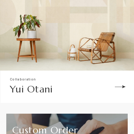
Collaboration
Yui Otani
Custom
Order