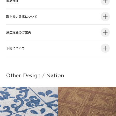
製品仕様
取り扱い注意について
・サイズ
940mm×47m（有効巾900mm・m切売り）
・不燃認定番号
NM-4381
・準不燃認定番号
QM-0884
| 1.防火性能について |
施工方法のご案内
・F☆☆☆☆認定番号
MFN-3375
・抗菌効果
日本工業規格「JIS-Z2801」適合
建物内の内装仕上げに関しては、建築基準法により防火上の基準が定められ
下地について
・防カビ性能
日本工業規格「JIS-Z2911」適合
詳しい施工方法のご案内につきましては、PDFをご覧ください。
ており、建築物の用途や規模・構造に応じて、認定を受けた材料を使用する
ことが義務づけられています。防火性能は壁装材の防火認定だけでなく、下
この種別は自主管理上の分類のために設定した番号です。この種別は認定番
施工方法のご案内はこちら（PDF）
| 不織布規格情報 |
地基材及び施工方法との組合わせによって規定されるものですのでご注意く
号等の公的な表示ではありませんのでご注意ください。
ださい。詳細は下地についてをご参照ください。
Other Design / Nation
また種別は随時追加・変更がなされております。必ず最新の情報をご確認く
不織布でのご発注は品番の末尾に（F）を追記ください。
ださい。
推奨糊は、「プリンテリアボンド」もしくは、「ウォールボンド100」です。
| 2.使用環境について |
材質
普通紙＋ポリ塩化
・サイズ
950mm×47m（有効巾900mm・m切売り）
高温、多濯、水漏れの環墳や屋外での使用はお避けください。天井や間接照
不燃材料※①
不燃
・不燃認定番号
NM-5450
施
明付近など、下地の段差が目立つ場所にご使用になる場合は、ご注意下さ
工