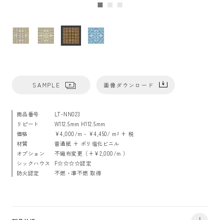
SAMPLE
画像ダウンロード
商品番号
LT-NN023
リピート
W112.5mm H112.5mm
価格
¥4,000/m - ¥4,450/ m² + 税
材質
普通紙 + ポリ塩化ビニル
オプション
不織布変更（+¥2,000/m ）
シックハウス
F☆☆☆☆認定
防火認定
不燃・準不燃 取得