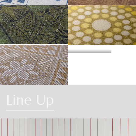
・準不燃認定番号
MFN-3734
不燃石膏ボード※②
不燃
方
い。
法
MEXICAN
CONGO
直
準不燃材料※③
準不燃
張
防
り
| リピートレス商品について |
火
金属板※④
-
| 3.柄合わせの必要な商品について |
性
能
施
不燃材料※①
-
横のリピートサイズがW900mm以上の商品はリピートレスタイプです。
工
柄合わせを必要とする商品は、要尺が無地系の商品よりも多くなりますので
方
リピートレスタイプの商品をご注文の際は、必ずRepeat Imageをご確認いた
HAWAIIAN
法
不燃石膏ボード※②
-
ABORIGINE
ご注意ください。施工の際は見本帳の「リピート」表示を参考に柄合わせし
下
だき、番号をご指定ください。
張
てください。
準不燃材料※③
-
り
リピートレスタイプのご注文数量は、本売り(W900mmxH2700mm/本)となり
ますのでご注意ください。
それぞれ壁紙との組み合わせで使用できる代表的な下地基材は以下のものに
また、ご使用される壁面や天井へのリピートサイズの調整をご希望の場合
| 4.施工費について |
なります。
は、お問い合わせください。
SAMOA
※①告示第1400号のモルタル、厚さが5mm以上の繊維混入ケイ酸カルシウム
Line Up
一般ビニル壁紙と比較して加工難易度が冨いため、施工費が割増しになる場
板
合があります。あらかじめ商品特性や現場の環境などをご確認の上、商品選
※②告示第1400号の厚さが12mm以上の石膏ボード
択をお願いします．
※③告示第1401号の厚さが9mm以上の石膏ボード