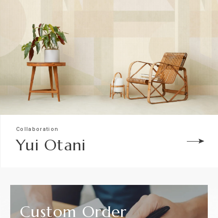
Collaboration
Yui Otani
Custom
Order