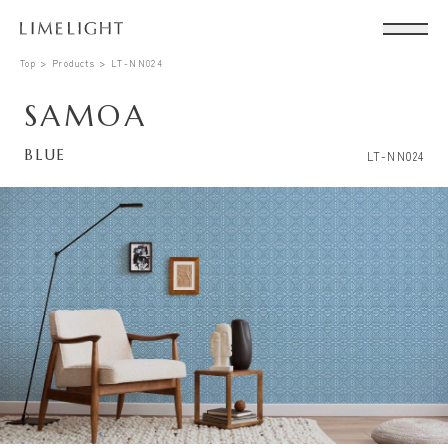
Top
Products
LT-NN024
SAMOA
BLUE
LT-NN024
Conta