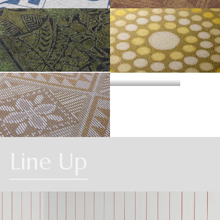
・準不燃認定番号
MFN-3734
不燃石膏ボード※②
不燃
方
い。
法
MEXICAN
CONGO
直
準不燃材料※③
準不燃
張
防
り
| リピートレス商品について |
火
金属板※④
-
| 3.柄合わせの必要な商品について |
性
能
施
不燃材料※①
-
横のリピートサイズがW900mm以上の商品はリピートレスタイプです。
工
柄合わせを必要とする商品は、要尺が無地系の商品よりも多くなりますので
方
リピートレスタイプの商品をご注文の際は、必ずRepeat Imageをご確認いた
HAWAIIAN
法
不燃石膏ボード※②
-
ABORIGINE
ご注意ください。施工の際は見本帳の「リピート」表示を参考に柄合わせし
下
だき、番号をご指定ください。
張
てください。
準不燃材料※③
-
り
リピートレスタイプのご注文数量は、本売り(W900mmxH2700mm/本)となり
ますのでご注意ください。
それぞれ壁紙との組み合わせで使用できる代表的な下地基材は以下のものに
また、ご使用される壁面や天井へのリピートサイズの調整をご希望の場合
| 4.施工費について |
なります。
は、お問い合わせください。
SAMOA
※①告示第1400号のモルタル、厚さが5mm以上の繊維混入ケイ酸カルシウム
Line Up
一般ビニル壁紙と比較して加工難易度が冨いため、施工費が割増しになる場
板
合があります。あらかじめ商品特性や現場の環境などをご確認の上、商品選
※②告示第1400号の厚さが12mm以上の石膏ボード
択をお願いします．
※③告示第1401号の厚さが9mm以上の石膏ボード