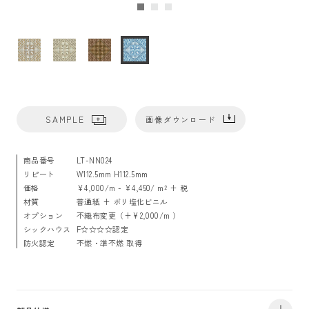
SAMPLE
画像ダウンロード
商品番号
LT-NN024
リピート
W112.5mm H112.5mm
価格
¥4,000/m - ¥4,450/ m² + 税
材質
普通紙 + ポリ塩化ビニル
オプション
不織布変更（+¥2,000/m ）
シックハウス
F☆☆☆☆認定
防火認定
不燃・準不燃 取得