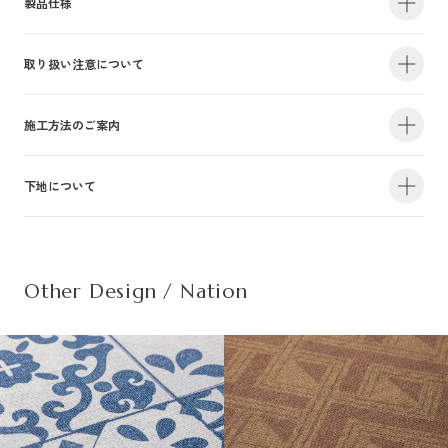
製品仕様
取り扱い注意について
・サイズ
940mm×47m（有効巾900mm・m切売り）
・不燃認定番号
NM-4381
・準不燃認定番号
QM-0884
| 1.防火性能について |
施工方法のご案内
・F☆☆☆☆認定番号
MFN-3375
・抗菌効果
日本工業規格「JIS-Z2801」適合
建物内の内装仕上げに関しては、建築基準法により防火上の基準が定められ
下地について
・防カビ性能
日本工業規格「JIS-Z2911」適合
詳しい施工方法のご案内につきましては、PDFをご覧ください。
ており、建築物の用途や規模・構造に応じて、認定を受けた材料を使用する
ことが義務づけられています。防火性能は壁装材の防火認定だけでなく、下
この種別は自主管理上の分類のために設定した番号です。この種別は認定番
施工方法のご案内はこちら（PDF）
| 不織布規格情報 |
地基材及び施工方法との組合わせによって規定されるものですのでご注意く
号等の公的な表示ではありませんのでご注意ください。
ださい。詳細は下地についてをご参照ください。
Other Design / Nation
また種別は随時追加・変更がなされております。必ず最新の情報をご確認く
不織布でのご発注は品番の末尾に（F）を追記ください。
ださい。
推奨糊は、「プリンテリアボンド」もしくは、「ウォールボンド100」です。
| 2.使用環境について |
材質
普通紙＋ポリ塩化
・サイズ
950mm×47m（有効巾900mm・m切売り）
高温、多濯、水漏れの環墳や屋外での使用はお避けください。天井や間接照
不燃材料※①
不燃
・不燃認定番号
NM-5450
施
明付近など、下地の段差が目立つ場所にご使用になる場合は、ご注意下さ
工