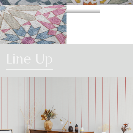
・準不燃認定番号
MFN-3734
不燃石膏ボード※②
不燃
方
い。
法
DYNASTY
ZELLIC
直
準不燃材料※③
準不燃
張
防
り
| リピートレス商品について |
火
金属板※④
-
| 3.柄合わせの必要な商品について |
性
能
施
不燃材料※①
-
横のリピートサイズがW900mm以上の商品はリピートレスタイプです。
工
柄合わせを必要とする商品は、要尺が無地系の商品よりも多くなりますので
方
リピートレスタイプの商品をご注文の際は、必ずRepeat Imageをご確認いた
法
不燃石膏ボード※②
-
ARABIAN
ご注意ください。施工の際は見本帳の「リピート」表示を参考に柄合わせし
下
Line Up
だき、番号をご指定ください。
張
てください。
準不燃材料※③
-
り
リピートレスタイプのご注文数量は、本売り(W900mmxH2700mm/本)となり
ますのでご注意ください。
それぞれ壁紙との組み合わせで使用できる代表的な下地基材は以下のものに
また、ご使用される壁面や天井へのリピートサイズの調整をご希望の場合
| 4.施工費について |
なります。
は、お問い合わせください。
※①告示第1400号のモルタル、厚さが5mm以上の繊維混入ケイ酸カルシウム
一般ビニル壁紙と比較して加工難易度が冨いため、施工費が割増しになる場
板
合があります。あらかじめ商品特性や現場の環境などをご確認の上、商品選
※②告示第1400号の厚さが12mm以上の石膏ボード
択をお願いします．
※③告示第1401号の厚さが9mm以上の石膏ボード