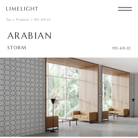
Top
Products
MO-AR-02
ARABIAN
STORM
MO-AR-02
Conta