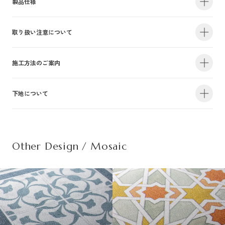
製品仕様
取り扱い注意について
・サイズ
940mm×47m（有効巾900mm・m切売り）
・不燃認定番号
NM-4381
・準不燃認定番号
QM-0884
| 1.防火性能について |
施工方法のご案内
・F☆☆☆☆認定番号
MFN-3375
・抗菌効果
日本工業規格「JIS-Z2801」適合
建物内の内装仕上げに関しては、建築基準法により防火上の基準が定められ
下地について
・防カビ性能
日本工業規格「JIS-Z2911」適合
詳しい施工方法のご案内につきましては、PDFをご覧ください。
ており、建築物の用途や規模・構造に応じて、認定を受けた材料を使用する
ことが義務づけられています。防火性能は壁装材の防火認定だけでなく、下
この種別は自主管理上の分類のために設定した番号です。この種別は認定番
施工方法のご案内はこちら（PDF）
| 不織布規格情報 |
地基材及び施工方法との組合わせによって規定されるものですのでご注意く
号等の公的な表示ではありませんのでご注意ください。
ださい。詳細は下地についてをご参照ください。
Other Design / Mosaic
また種別は随時追加・変更がなされております。必ず最新の情報をご確認く
不織布でのご発注は品番の末尾に（F）を追記ください。
ださい。
推奨糊は、「プリンテリアボンド」もしくは、「ウォールボンド100」です。
| 2.使用環境について |
材質
普通紙＋ポリ塩化
・サイズ
950mm×47m（有効巾900mm・m切売り）
高温、多濯、水漏れの環墳や屋外での使用はお避けください。天井や間接照
不燃材料※①
不燃
・不燃認定番号
NM-5450
施
明付近など、下地の段差が目立つ場所にご使用になる場合は、ご注意下さ
工