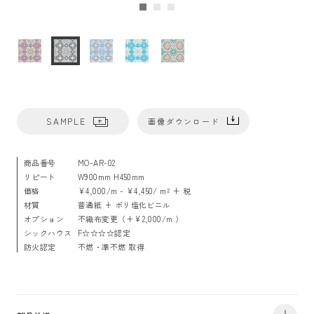
SAMPLE
画像ダウンロード
商品番号
MO-AR-02
リピート
W900mm H450mm
価格
¥4,000/m - ¥4,450/ m² + 税
材質
普通紙 + ポリ塩化ビニル
オプション
不織布変更（+¥2,000/m ）
シックハウス
F☆☆☆☆認定
防火認定
不燃・準不燃 取得