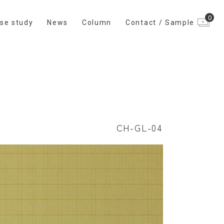
0
se study
News
Column
Contact / Sample
CH-GL-04