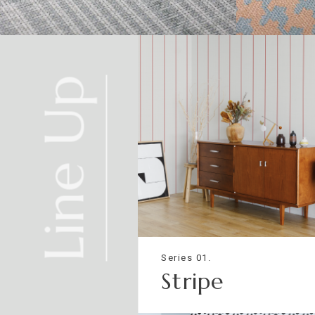
法
不燃石膏ボード※②
下
張
り
準不燃材料※③
GLEN CHECK
HOUN
Line Up
それぞれ壁紙との組み合わせで使用できる代表的な下地基
※①告示第1400号のモルタル、厚さが5mm以上の繊維混
※②告示第1400号の厚さが12mm以上の石膏ボード
※③告示第1401号の厚さが9mm以上の石膏ボード
Series 01.
Stripe