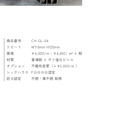
商品番号
CH-GL-04
リピート
W115mm H120mm
価格
¥4,000/m - ¥4,450/ m² + 税
材質
普通紙 + ポリ塩化ビニル
オプション
不織布変更（+¥2,000/m ）
シックハウス
F☆☆☆☆認定
防火認定
不燃・準不燃 取得