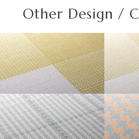
・不燃認定番号
NM-5450
この種別は自主管理上の分類のために設定した番号です。
高温、多濯、水漏れの環墳や屋外での使用はお避けくださ
Other Design / 
・準不燃認定番号
MFN-3734
注意ください。
ご使用になる場合は、ご注意下さい。
また種別は随時追加・変更がなされております。必ず最新
| リピートレス商品について |
| 3.柄合わせの必要な商品について |
横のリピートサイズがW900mm以上の商品はリピートレ
材質
柄合わせを必要とする商品は、要尺が無地系の商品よりも
リピートレスタイプの商品をご注文の際は、必ずRepeat 
「リピート」表示を参考に柄合わせしてください。
リピートレスタイプのご注文数量は、本売り(W900mmxH
不燃材料※①
また、ご使用される壁面や天井へのリピートサイズの調整
施
工
不燃石膏ボード※②
| 4.施工費について |
方
法
直
一般ビニル壁紙と比較して加工難易度が冨いため、施工費
準不燃材料※③
張
GINGHAM L
GINGH
り
場の環境などをご確認の上、商品選択をお願いします．
防
火
金属板※④
性
能
不燃材料※①
施
工
方