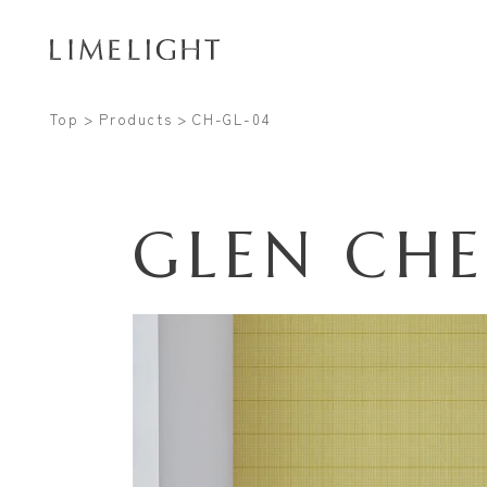
Top
Products
CH-GL-04
GLEN CH
Conta