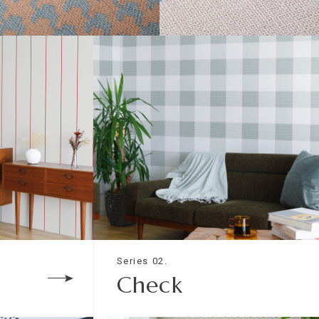
-
-
-
-
DSTOOTH
TATTERSALL
材は以下のものになります。
入ケイ酸カルシウム板
Series 02.
Check