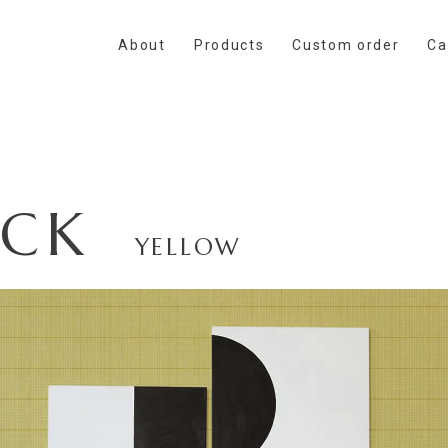
About
Products
Custom order
Ca
ECK
YELLOW
0
ct / Sample