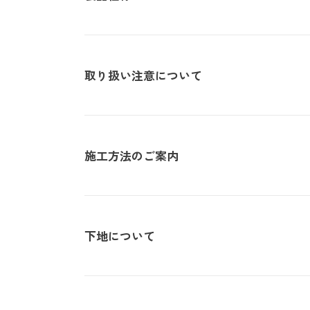
取り扱い注意について
・サイズ
940mm×47m（有効巾90
・不燃認定番号
NM-4381
・準不燃認定番号
QM-0884
・F☆☆☆☆認定番号
MFN-3375
・抗菌効果
日本工業規格「JIS-Z280
| 1.防火性能について |
施工方法のご案内
・防カビ性能
日本工業規格「JIS-Z291
建物内の内装仕上げに関しては、建築基準法により防火上
じて、認定を受けた材料を使用することが義務づけられて
| 不織布規格情報 |
材及び施工方法との組合わせによって規定されるものです
下地について
詳しい施工方法のご案内につきましては、PDFをご覧くだ
い。
不織布でのご発注は品番の末尾に（F）を追記ください。
推奨糊は、「プリンテリアボンド」もしくは、「ウォールボ
| 2.使用環境について |
施工方法のご案内
・サイズ
950mm×47m（有効巾90