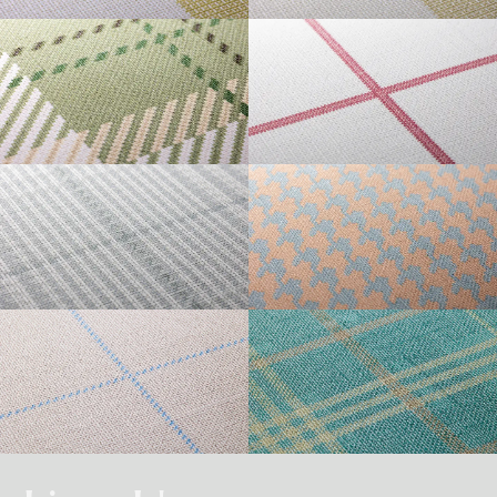
・準不燃認定番号
MFN-3734
不燃石膏ボード※②
不燃
方
い。
法
GINGHAM L
GINGHAM S
直
準不燃材料※③
準不燃
張
防
り
| リピートレス商品について |
火
金属板※④
-
| 3.柄合わせの必要な商品について |
性
能
施
不燃材料※①
-
横のリピートサイズがW900mm以上の商品はリピートレスタイプです。
工
柄合わせを必要とする商品は、要尺が無地系の商品よりも多くなりますので
方
リピートレスタイプの商品をご注文の際は、必ずRepeat Imageをご確認いた
法
不燃石膏ボード※②
-
TARTAN
GRAPH CHECK
ご注意ください。施工の際は見本帳の「リピート」表示を参考に柄合わせし
下
だき、番号をご指定ください。
張
てください。
準不燃材料※③
-
り
リピートレスタイプのご注文数量は、本売り(W900mmxH2700mm/本)となり
ますのでご注意ください。
それぞれ壁紙との組み合わせで使用できる代表的な下地基材は以下のものに
また、ご使用される壁面や天井へのリピートサイズの調整をご希望の場合
| 4.施工費について |
なります。
は、お問い合わせください。
GLEN CHECK
HOUNDSTOOTH
※①告示第1400号のモルタル、厚さが5mm以上の繊維混入ケイ酸カルシウム
一般ビニル壁紙と比較して加工難易度が冨いため、施工費が割増しになる場
板
合があります。あらかじめ商品特性や現場の環境などをご確認の上、商品選
※②告示第1400号の厚さが12mm以上の石膏ボード
択をお願いします．
※③告示第1401号の厚さが9mm以上の石膏ボード
TATTERSALL
TONE ON TONE