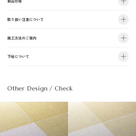
製品仕様
取り扱い注意について
・サイズ
940mm×47m（有効巾900mm・m切売り）
・不燃認定番号
NM-4381
・準不燃認定番号
QM-0884
| 1.防火性能について |
施工方法のご案内
・F☆☆☆☆認定番号
MFN-3375
・抗菌効果
日本工業規格「JIS-Z2801」適合
建物内の内装仕上げに関しては、建築基準法により防火上の基準が定められ
下地について
・防カビ性能
日本工業規格「JIS-Z2911」適合
詳しい施工方法のご案内につきましては、PDFをご覧ください。
ており、建築物の用途や規模・構造に応じて、認定を受けた材料を使用する
ことが義務づけられています。防火性能は壁装材の防火認定だけでなく、下
この種別は自主管理上の分類のために設定した番号です。この種別は認定番
施工方法のご案内はこちら（PDF）
| 不織布規格情報 |
地基材及び施工方法との組合わせによって規定されるものですのでご注意く
号等の公的な表示ではありませんのでご注意ください。
ださい。詳細は下地についてをご参照ください。
Other Design / Check
また種別は随時追加・変更がなされております。必ず最新の情報をご確認く
不織布でのご発注は品番の末尾に（F）を追記ください。
ださい。
推奨糊は、「プリンテリアボンド」もしくは、「ウォールボンド100」です。
| 2.使用環境について |
材質
普通紙＋ポリ塩化
・サイズ
950mm×47m（有効巾900mm・m切売り）
高温、多濯、水漏れの環墳や屋外での使用はお避けください。天井や間接照
不燃材料※①
不燃
・不燃認定番号
NM-5450
施
明付近など、下地の段差が目立つ場所にご使用になる場合は、ご注意下さ
工