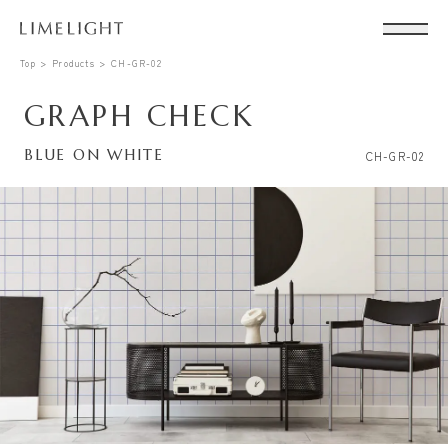
Top
Products
CH-GR-02
GRAPH CHECK
BLUE ON WHITE
CH-GR-02
Conta