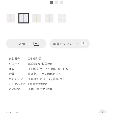
SAMPLE
画像ダウンロード
商品番号
CH-GR-02
リピート
W300mm H300mm
価格
¥4,000/m - ¥4,450/ m² + 税
材質
普通紙 + ポリ塩化ビニル
オプション
不織布変更（+¥2,000/m ）
シックハウス
F☆☆☆☆認定
防火認定
不燃・準不燃 取得