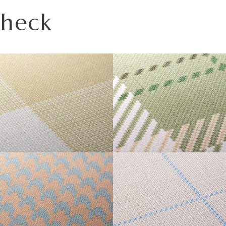
この種別は認定番号等の公的な表示ではありませんのでご
い。天井や間接照明付近など、下地の段差が目立つ場所に
Check
の情報をご確認ください。
スタイプです。
普通紙＋ポリ塩化
不織布
多くなりますのでご注意ください。施工の際は見本帳の
Imageをご確認いただき、番号をご指定ください。
2700mm/本)となりますのでご注意ください。
不燃
不燃
をご希望の場合は、お問い合わせください。
不燃
不燃
が割増しになる場合があります。あらかじめ商品特性や現
準不燃
-
AM S
TARTAN
-
-
-
-