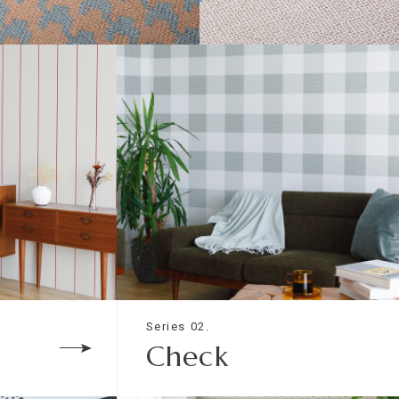
-
-
-
-
DSTOOTH
TATTERSALL
材は以下のものになります。
入ケイ酸カルシウム板
Series 02.
Check