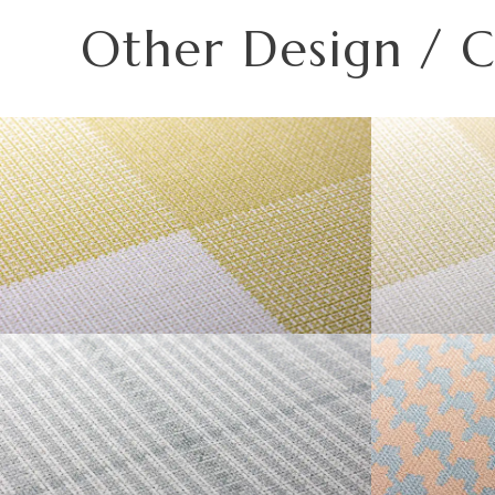
・不燃認定番号
NM-5450
この種別は自主管理上の分類のために設定した番号です。
高温、多濯、水漏れの環墳や屋外での使用はお避けくださ
Other Design / 
・準不燃認定番号
MFN-3734
注意ください。
ご使用になる場合は、ご注意下さい。
また種別は随時追加・変更がなされております。必ず最新
| リピートレス商品について |
| 3.柄合わせの必要な商品について |
横のリピートサイズがW900mm以上の商品はリピートレ
材質
柄合わせを必要とする商品は、要尺が無地系の商品よりも
リピートレスタイプの商品をご注文の際は、必ずRepeat 
「リピート」表示を参考に柄合わせしてください。
リピートレスタイプのご注文数量は、本売り(W900mmxH
不燃材料※①
また、ご使用される壁面や天井へのリピートサイズの調整
施
工
不燃石膏ボード※②
| 4.施工費について |
方
法
直
一般ビニル壁紙と比較して加工難易度が冨いため、施工費
準不燃材料※③
張
GINGHAM L
GINGH
り
場の環境などをご確認の上、商品選択をお願いします．
防
火
金属板※④
性
能
不燃材料※①
施
工
方