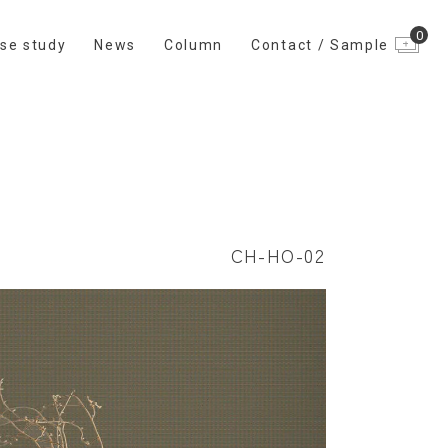
0
se study
News
Column
Contact / Sample
CH-HO-02