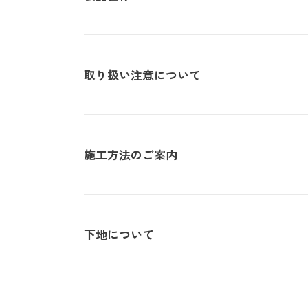
取り扱い注意について
・サイズ
940mm×47m（有効巾90
・不燃認定番号
NM-4381
・準不燃認定番号
QM-0884
・F☆☆☆☆認定番号
MFN-3375
・抗菌効果
日本工業規格「JIS-Z280
| 1.防火性能について |
施工方法のご案内
・防カビ性能
日本工業規格「JIS-Z291
建物内の内装仕上げに関しては、建築基準法により防火上
じて、認定を受けた材料を使用することが義務づけられて
| 不織布規格情報 |
材及び施工方法との組合わせによって規定されるものです
下地について
詳しい施工方法のご案内につきましては、PDFをご覧くだ
い。
不織布でのご発注は品番の末尾に（F）を追記ください。
推奨糊は、「プリンテリアボンド」もしくは、「ウォールボ
| 2.使用環境について |
施工方法のご案内
・サイズ
950mm×47m（有効巾90