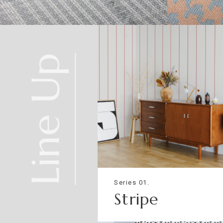
法
不燃石膏ボード※②
下
張
り
準不燃材料※③
GLEN CHECK
HOUN
Line Up
それぞれ壁紙との組み合わせで使用できる代表的な下地基
※①告示第1400号のモルタル、厚さが5mm以上の繊維混
※②告示第1400号の厚さが12mm以上の石膏ボード
※③告示第1401号の厚さが9mm以上の石膏ボード
Series 01.
Stripe