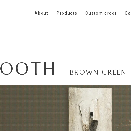
About
Products
Custom order
Ca
TOOTH
BROWN GREEN
0
ct / Sample