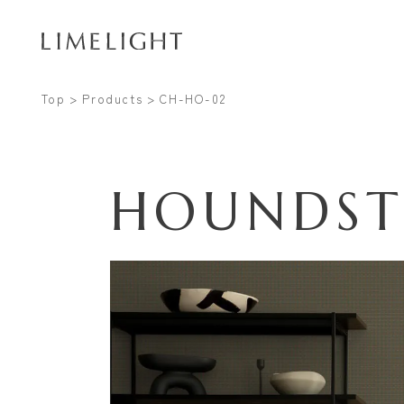
Top
Products
CH-HO-02
HOUNDS
Conta