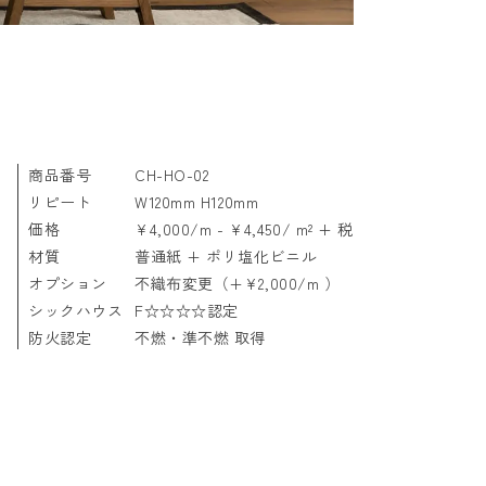
商品番号
CH-HO-02
リピート
W120mm H120mm
価格
¥4,000/m - ¥4,450/ m² + 税
材質
普通紙 + ポリ塩化ビニル
オプション
不織布変更（+¥2,000/m ）
シックハウス
F☆☆☆☆認定
防火認定
不燃・準不燃 取得