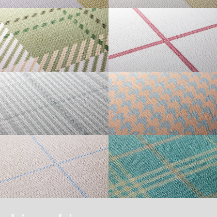
・準不燃認定番号
MFN-3734
不燃石膏ボード※②
不燃
方
い。
法
GINGHAM L
GINGHAM S
直
準不燃材料※③
準不燃
張
防
り
| リピートレス商品について |
火
金属板※④
-
| 3.柄合わせの必要な商品について |
性
能
施
不燃材料※①
-
横のリピートサイズがW900mm以上の商品はリピートレスタイプです。
工
柄合わせを必要とする商品は、要尺が無地系の商品よりも多くなりますので
方
リピートレスタイプの商品をご注文の際は、必ずRepeat Imageをご確認いた
法
不燃石膏ボード※②
-
TARTAN
GRAPH CHECK
ご注意ください。施工の際は見本帳の「リピート」表示を参考に柄合わせし
下
だき、番号をご指定ください。
張
てください。
準不燃材料※③
-
り
リピートレスタイプのご注文数量は、本売り(W900mmxH2700mm/本)となり
ますのでご注意ください。
それぞれ壁紙との組み合わせで使用できる代表的な下地基材は以下のものに
また、ご使用される壁面や天井へのリピートサイズの調整をご希望の場合
| 4.施工費について |
なります。
は、お問い合わせください。
GLEN CHECK
HOUNDSTOOTH
※①告示第1400号のモルタル、厚さが5mm以上の繊維混入ケイ酸カルシウム
一般ビニル壁紙と比較して加工難易度が冨いため、施工費が割増しになる場
板
合があります。あらかじめ商品特性や現場の環境などをご確認の上、商品選
※②告示第1400号の厚さが12mm以上の石膏ボード
択をお願いします．
※③告示第1401号の厚さが9mm以上の石膏ボード
TATTERSALL
TONE ON TONE