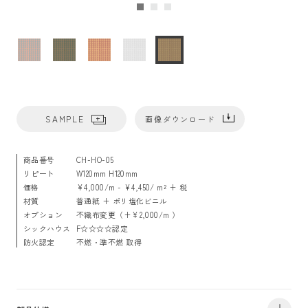
SAMPLE
画像ダウンロード
商品番号
CH-HO-05
リピート
W120mm H120mm
価格
¥4,000/m - ¥4,450/ m² + 税
材質
普通紙 + ポリ塩化ビニル
オプション
不織布変更（+¥2,000/m ）
シックハウス
F☆☆☆☆認定
防火認定
不燃・準不燃 取得