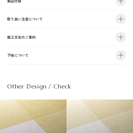
製品仕様
取り扱い注意について
・サイズ
940mm×47m（有効巾900mm・m切売り）
・不燃認定番号
NM-4381
・準不燃認定番号
QM-0884
| 1.防火性能について |
施工方法のご案内
・F☆☆☆☆認定番号
MFN-3375
・抗菌効果
日本工業規格「JIS-Z2801」適合
建物内の内装仕上げに関しては、建築基準法により防火上の基準が定められ
下地について
・防カビ性能
日本工業規格「JIS-Z2911」適合
詳しい施工方法のご案内につきましては、PDFをご覧ください。
ており、建築物の用途や規模・構造に応じて、認定を受けた材料を使用する
ことが義務づけられています。防火性能は壁装材の防火認定だけでなく、下
この種別は自主管理上の分類のために設定した番号です。この種別は認定番
施工方法のご案内はこちら（PDF）
| 不織布規格情報 |
地基材及び施工方法との組合わせによって規定されるものですのでご注意く
号等の公的な表示ではありませんのでご注意ください。
ださい。詳細は下地についてをご参照ください。
Other Design / Check
また種別は随時追加・変更がなされております。必ず最新の情報をご確認く
不織布でのご発注は品番の末尾に（F）を追記ください。
ださい。
推奨糊は、「プリンテリアボンド」もしくは、「ウォールボンド100」です。
| 2.使用環境について |
材質
普通紙＋ポリ塩化
・サイズ
950mm×47m（有効巾900mm・m切売り）
高温、多濯、水漏れの環墳や屋外での使用はお避けください。天井や間接照
不燃材料※①
不燃
・不燃認定番号
NM-5450
施
明付近など、下地の段差が目立つ場所にご使用になる場合は、ご注意下さ
工